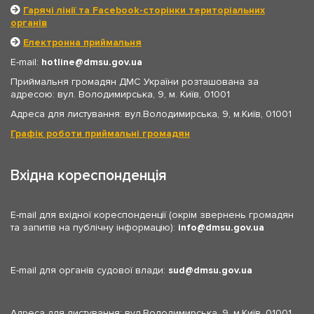
Гарячі лінії та Facebook-сторінки територіальних
органів
Електронна приймальня
E-mail:
hotline
dmsu.gov.ua
Приймальня громадян ДМС України розташована за
адресою: вул. Володимирська, 9, м. Київ, 01001
Адреса для листування: вул.Володимирська, 9, м.Київ, 01001
Графік роботи приймальні громадян
Вхідна кореспонденція
E-mail для вхідної кореспонденції (окрім звернень громадян
та запитів на публічну інформацію):
info
dmsu.gov.ua
E-mail для органів судової влади:
sud
dmsu.gov.ua
Адреса для листування: вул.Володимирська, 9, м.Київ, 01001