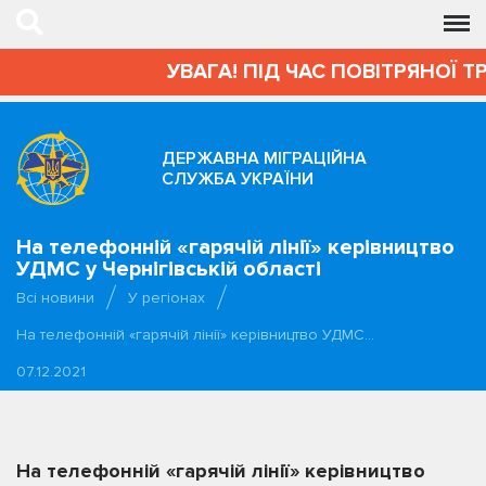
УВАГА! ПІД ЧАС ПОВІТРЯНОЇ Т
ДЕРЖАВНА МІГРАЦІЙНА
СЛУЖБА УКРАЇНИ
На телефонній «гарячій лінії» керівництво
УДМС у Чернігівській області
Всі новини
У регіонах
На телефонній «гарячій лінії» керівництво УДМС…
07.12.2021
На телефонній «гарячій лінії» керівництво