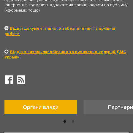
(звернення громадян, адвокатські запити, запити на публічну
інформацію тощо)
Відділ документального забезпечення та архівної
роботи
Відділ з питань запобігання та виявлення корупції ДМС
України
Органи влади
Партнери