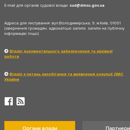
E-mail для органів судової влади:
sud
dmsu.gov.ua
Адреса для листування: вул.Володимирська, 9, м.Київ, 01001
(звернення громадян, адвокатські запити, запити на публічну
інформацію тощо)
Відділ документального забезпечення та архівної
роботи
Відділ з питань запобігання та виявлення корупції ДМС
України
Органи влади
Партнери