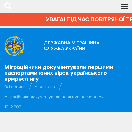
УВАГА! ПІД ЧАС ПОВІТРЯНОЇ Т
ДЕРЖАВНА МІГРАЦІЙНА
СЛУЖБА УКРАЇНИ
Міграційники документували першими
паспортами юних зірок українського
армреслінгу
Всі новини
У регіонах
Міграційники документували першими паспортами…
10.12.2021