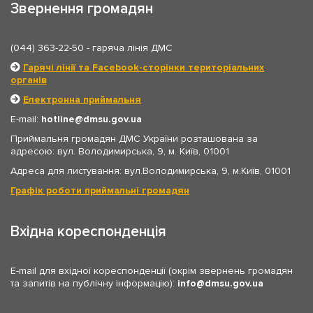
Звернення громадян
(044) 363-22-50
- гаряча лінія ДМС
Гарячі лінії та Facebook-сторінки територіальних
органів
Електронна приймальня
E-mail:
hotline
dmsu.gov.ua
Приймальня громадян ДМС України розташована за
адресою: вул. Володимирська, 9, м. Київ, 01001
Адреса для листування: вул.Володимирська, 9, м.Київ, 01001
Графік роботи приймальні громадян
Вхідна кореспонденція
E-mail для вхідної кореспонденції (окрім звернень громадян
та запитів на публічну інформацію):
info
dmsu.gov.ua