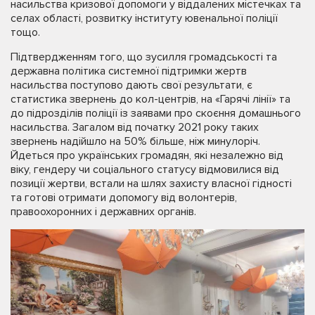
насильства кризової допомоги у віддалених містечках та
селах області, розвитку інституту ювенальної поліції
тощо.
Підтвердженням того, що зусилля громадськості та
державна політика системної підтримки жертв
насильства поступово дають свої результати, є
статистика звернень до кол-центрів, на «Гарячі лінії» та
до підрозділів поліції із заявами про скоєння домашнього
насильства. Загалом від початку 2021 року таких
звернень надійшло на 50% більше, ніж минулоріч.
Йдеться про українських громадян, які незалежно від
віку, гендеру чи соціального статусу відмовилися від
позиції жертви, встали на шлях захисту власної гідності
та готові отримати допомогу від волонтерів,
правоохоронних і державних органів.