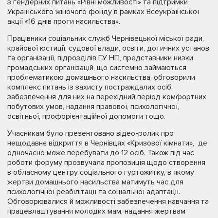
з гендерних питань «Рівні можливості» та підтримки
Українського жіночого фонду в рамках Всеукраїнської
акції «16 днів проти насильства».
Працівники соціальних служб Чернівецької міської ради,
крайової юстиції, судової влади, освіти, дотичних установ
та організації, підрозділів ГУ НП, представники низки
громадських організацій, що системно займаються
проблематикою домашнього насильства, обговорили
комплекс питань із захисту постраждалих осіб,
забезпечення для них на перехідний період комфортних
побутових умов, надання правової, психологічної,
освітньої, профорієнтаційної допомоги тощо.
Учасникам було презентовано відео-ролик про
нещодавнє відкриття в Чернівцях «Кризової кімнати», де
одночасно може перебувати до 12 осіб. Також під час
роботи форуму прозвучала пропозиція щодо створення
в обласному центру соціального гуртожитку, в якому
жертви домашнього насильства матимуть час для
психологічної реабілітації та соціальної адаптації.
Обговорювалися й можливості забезпечення навчання та
працевлаштування молодих мам, надання жертвам