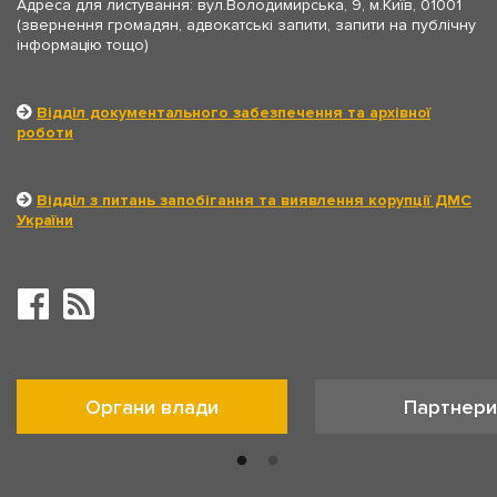
Адреса для листування: вул.Володимирська, 9, м.Київ, 01001
(звернення громадян, адвокатські запити, запити на публічну
інформацію тощо)
Відділ документального забезпечення та архівної
роботи
Відділ з питань запобігання та виявлення корупції ДМС
України
Органи влади
Партнери