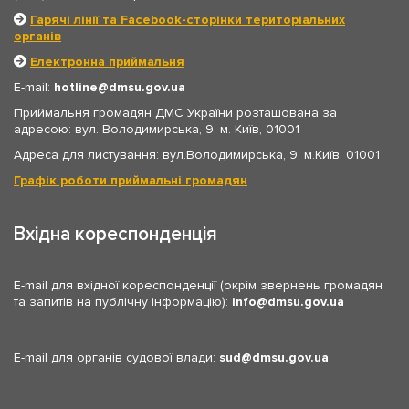
Гарячі лінії та Facebook-сторінки територіальних
органів
Електронна приймальня
E-mail:
hotline
dmsu.gov.ua
Приймальня громадян ДМС України розташована за
адресою: вул. Володимирська, 9, м. Київ, 01001
Адреса для листування: вул.Володимирська, 9, м.Київ, 01001
Графік роботи приймальні громадян
Вхідна кореспонденція
E-mail для вхідної кореспонденції (окрім звернень громадян
та запитів на публічну інформацію):
info
dmsu.gov.ua
E-mail для органів судової влади:
sud
dmsu.gov.ua