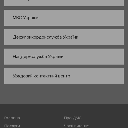
МВС України
Держприкордонслужба України
Нацдержслужба України
Урядовий контактний центр
Головна
Про ДМС
Послуги
Часті питання