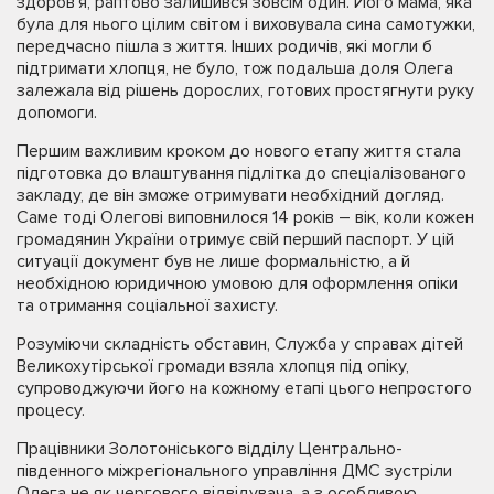
здоров’я, раптово залишився зовсім один. Його мама, яка
була для нього цілим світом і виховувала сина самотужки,
передчасно пішла з життя. Інших родичів, які могли б
підтримати хлопця, не було, тож подальша доля Олега
залежала від рішень дорослих, готових простягнути руку
допомоги.
Першим важливим кроком до нового етапу життя стала
підготовка до влаштування підлітка до спеціалізованого
закладу, де він зможе отримувати необхідний догляд.
Саме тоді Олегові виповнилося 14 років – вік, коли кожен
громадянин України отримує свій перший паспорт. У цій
ситуації документ був не лише формальністю, а й
необхідною юридичною умовою для оформлення опіки
та отримання соціальної захисту.
Розуміючи складність обставин, Служба у справах дітей
Великохутірської громади взяла хлопця під опіку,
супроводжуючи його на кожному етапі цього непростого
процесу.
Працівники Золотоніського відділу Центрально-
південного міжрегіонального управління ДМС зустріли
Олега не як чергового відвідувача, а з особливою