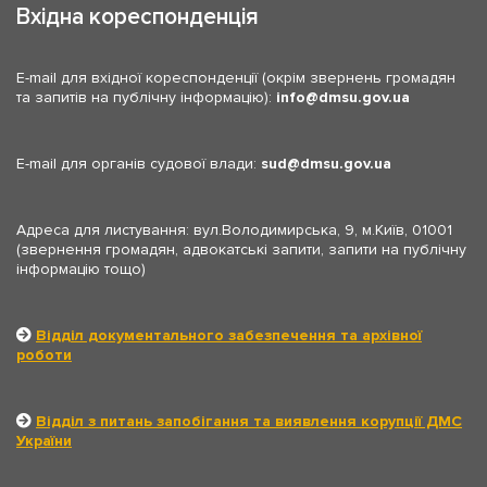
Вхідна кореспонденція
E-mail для вхідної кореспонденції (окрім звернень громадян
та запитів на публічну інформацію):
info
dmsu.gov.ua
E-mail для органів судової влади:
sud
dmsu.gov.ua
Адреса для листування: вул.Володимирська, 9, м.Київ, 01001
(звернення громадян, адвокатські запити, запити на публічну
інформацію тощо)
Відділ документального забезпечення та архівної
роботи
Відділ з питань запобігання та виявлення корупції ДМС
України