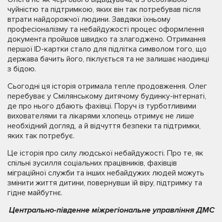
чуйністю та підтримкою, яких він так потребував після
втрати найдорожчої людини. Завдяки їхньому
професіоналізму та небайдужості процес оформлення
документа пройшов швидко та злагоджено. Отримання
першої ID-картки стало для підлітка символом того, що
держава бачить його, піклується та не залишає наодинці
з бідою.
Сьогодні ця історія отримала тепле продовження. Олег
перебуває у Смілянському дитячому будинку-інтернаті,
де про нього дбають фахівці. Поруч із турботливими
вихователями та лікарями хлопець отримує не лише
необхідний догляд, а й відчуття безпеки та підтримки,
яких так потребує.
Це історія про силу людської небайдужості. Про те, як
спільні зусилля соціальних працівників, фахівців
міграційної служби та інших небайдужих людей можуть
змінити життя дитини, повернувши їй віру, підтримку та
гідне майбутнє.
Центрально-південне міжрегіональне управління ДМС