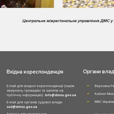
Центральне міжрегіональне управління ДМС у м.
Органи вла
Вхідна кореспонденція
E-mail для вхідної кореспонденції (окрім
Верховна Ра
звернень громадян та запитів на
Кабінет Міні
публічну інформацію):
info
dmsu.gov.ua
МВС Україн
E-mail для органів судової влади:
sud
dmsu.gov.ua
Адреса для листування: