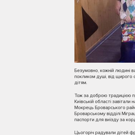
Безумовно, кожній людині ва
покликом душі, від щирого 
дітям.
Тож за доброю традицією п
Київській області завітали 
Мокрець Броварського район
Броварському відділі Мігр
паспорти для виїзду за кор
Цьогоріч радували дітей фр