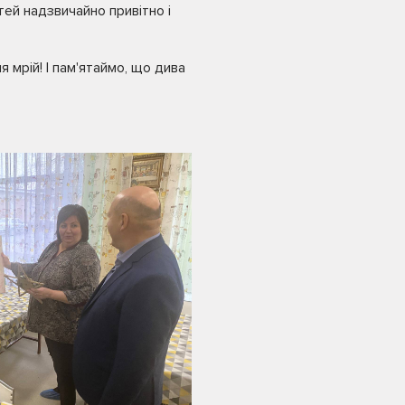
ей надзвичайно привітно і
 мрій! І пам'ятаймо, що дива