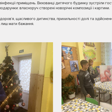
інфекції приміщень. Вихованці дитячого будинку зустріли гост
одарунки: власноруч створені новорічні композиції і картини.
оров’я, щасливого дитинства, прихильності долі та здійснення
 лиш мати бажання.