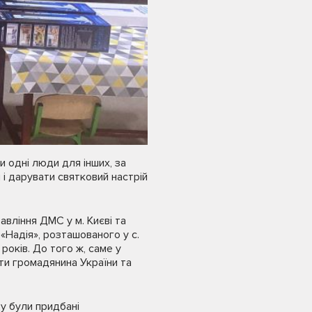
и одні люди для інших, за
 і дарувати святковий настрій
вління ДМС у м. Києві та
 «Надія», розташованого у с.
років. До того ж, саме у
ти громадянина України та
у були придбані