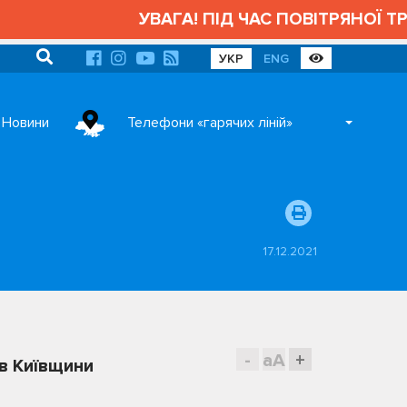
УВАГА! ПІД ЧАС ПОВІТРЯНОЇ ТРИВ
УКР
ENG
Новини
Телефони «гарячих ліній»
17.12.2021
-
aA
+
в Київщини