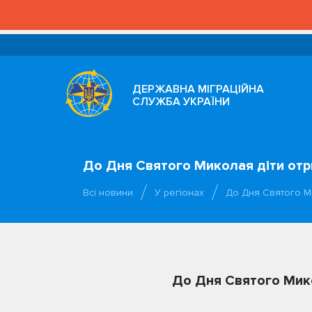
ДЕРЖАВНА МІГРАЦІЙНА
СЛУЖБА УКРАЇНИ
До Дня Святого Миколая діти отр
Всі новини
У регіонах
До Дня Святого М
До Дня Святого Мико