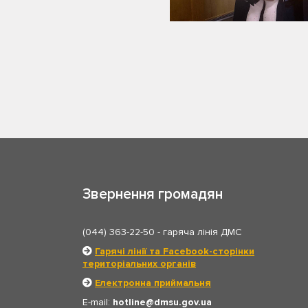
Звернення громадян
(044) 363-22-50
- гаряча лінія ДМС
Гарячі лінії та Facebook-сторінки
територіальних органів
Електронна приймальня
E-mail:
hotline
dmsu.gov.ua