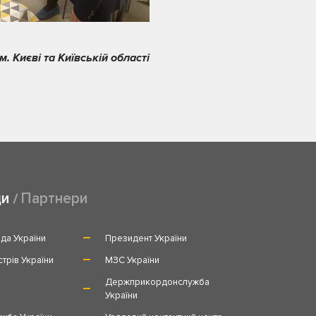
 Києві та Київській області
ди
Партнери
да України
Президент України
стрів України
МЗС України
и
Держприкордонслужба
України