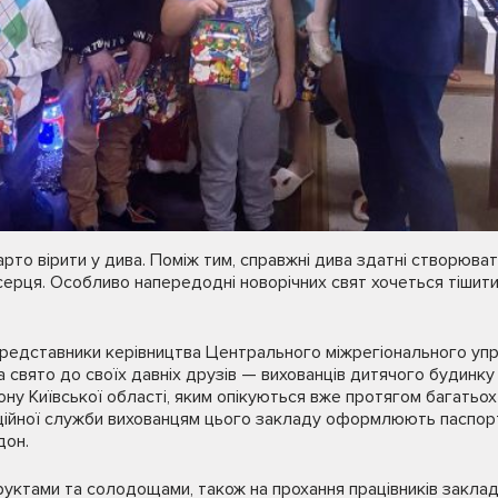
рто вірити у дива. Поміж тим, справжні дива здатні створюват
серця. Особливо напередодні новорічних свят хочеться тішити
редставники керівництва Центрального міжрегіонального упра
на свято до своїх давніх друзів — вихованців дитячого будинку
у Київської області, яким опікуються вже протягом багатьох 
аційної служби вихованцям цього закладу оформлюють паспор
дон.
уктами та солодощами, також на прохання працівників заклад