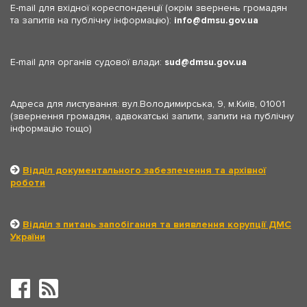
E-mail для вхідної кореспонденції (окрім звернень громадян
та запитів на публічну інформацію):
info
dmsu.gov.ua
E-mail для органів судової влади:
sud
dmsu.gov.ua
Адреса для листування: вул.Володимирська, 9, м.Київ, 01001
(звернення громадян, адвокатські запити, запити на публічну
інформацію тощо)
Відділ документального забезпечення та архівної
роботи
Відділ з питань запобігання та виявлення корупції ДМС
України