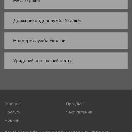
МВС України
Держприкордонслужба України
Нацдержслужба України
Урядовий контактний центр
Головна
Про ДМС
Послуги
Часті питання
Новини
Всі матеріали розміщені на умовах ліцензії