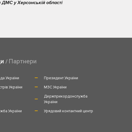
 ДМС у Херсонській області
ди
Партнери
да України
Президент України
стрів України
МЗС України
и
Держприкордонслужба
України
жба України
Урядовий контактний центр