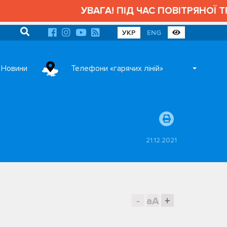
УВАГА! ПІД ЧАС ПОВІТРЯНОЇ ТРИВОГ
УКР
ENG
Новини
Телефони «гарячих ліній»
21.12.2021
-
aA
+