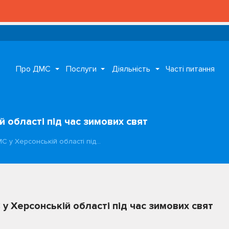
Про ДМС
Послуги
Діяльність
Часті питання
 області під час зимових свят
С у Херсонській області під…
у Херсонській області під час зимових свят