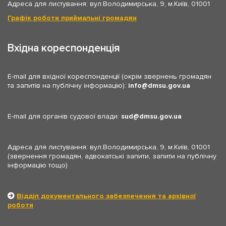
Адреса для листування: вул.Володимирська, 9, м.Київ, 01001
Графік роботи приймальні громадян
Вхідна кореспонденція
E-mail для вхідної кореспонденції (окрім звернень громадян
та запитів на публічну інформацію):
info
dmsu.gov.ua
E-mail для органів судової влади:
sud
dmsu.gov.ua
Адреса для листування: вул.Володимирська, 9, м.Київ, 01001
(звернення громадян, адвокатські запити, запити на публічну
інформацію тощо)
Відділ документального забезпечення та архівної
роботи