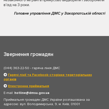
незаконного мігранта примусово видворили і заборонили
в’їзд на 3 роки.
Головне управління ДМС у Закарпатській області
Звернення громадян
(044) 363-22-50
- гаряча лінія ДМС
Гарячі лінії та Facebook-сторінки територіальних
органів
Електронна приймальня
E-mail:
hotline
dmsu.gov.ua
Приймальня громадян ДМС України розташована за
адресою: вул. Володимирська, 9, м. Київ, 01001