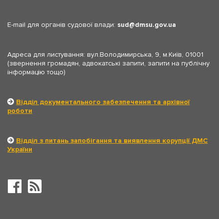
E-mail для органів судової влади:
sud
dmsu.gov.ua
Адреса для листування: вул.Володимирська, 9, м.Київ, 01001
(звернення громадян, адвокатські запити, запити на публічну
інформацію тощо)
Відділ документального забезпечення та архівної
роботи
Відділ з питань запобігання та виявлення корупції ДМС
України