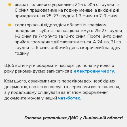
апарат Головного управління 24-го, 31-го грудня та
6 січня працюватиме на годину менше, а вихідні дні
припадають на 25-27 грудня, 1-3 січня та 7-9 січня;
територіальні підрозділи області із графіком
понеділок - субота, не працюватимуть 25-27 грудня,
1-3 січня та 7-го 9-го та 10-го січня. Проте, 8-го січня
прийом громадян здійснюватиметься. А 24-го, 31-го
грудня та 6 січня робочий день скорочений на одну
годину.
Щоб встигнути оформити паспорт до початку нового
року рекомендуємо записатися в
електронну чергу
.
Крім цього, ознайомитися із переліком всіх необхідних
документів, вартістю послуг та термінами виготовлення,
а у подальшому слідкувати за етапом оформлення
документа можна у наший
чат-ботах
.
Головне управління ДМС у Львівській області