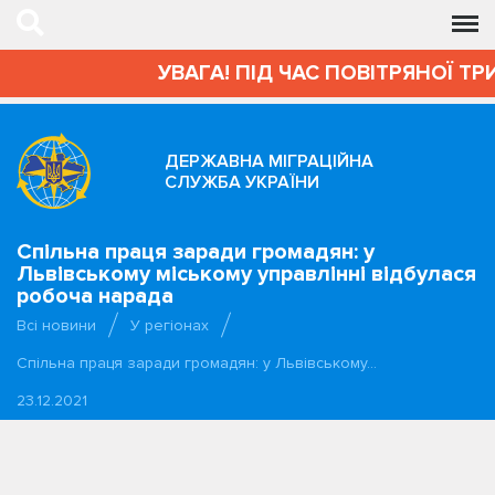
УВАГА! ПІД ЧАС ПОВІТРЯНОЇ ТР
ДЕРЖАВНА МІГРАЦІЙНА
СЛУЖБА УКРАЇНИ
Спільна праця заради громадян: у
Львівському міському управлінні відбулася
робоча нарада
Всі новини
У регіонах
Спільна праця заради громадян: у Львівському…
23.12.2021