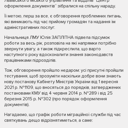
Львівського міського управління та відділів “Центр
оформлення документів” зібралися на спільну нараду.
Її метою, перш за все, є обговорення проблемних питань,
які виникають під час прийому громадян та надання їм
адміністративних послуг.
Начальниця ЛМУ Юлія ЗАПЛІТНА підвела підсумок
роботи за весь рік, розповіла на які напрямки потрібно
звернути увагу, а також підкреслила, що варто
наступного року вдосконалити знання законодавств
працівниками підрозділів.
Тож, обговорення пройшло недаром: усі присутні пройшли
тестування, щоб зрозуміти наскільки добре вони знають
нову постанову Кабінету Міністрів України від 1 вересня
2021 р. №1109, що вносяться до порядків, затверджених
постановами КМУ від 4 червня 2014 р. №289 і від 25
березня 2015 р. №302 (про порядок оформлення
документів).
Нагадаємо, що графік роботи міграційної служби під час
святкувань дещо відрізнятиметься, а саме: