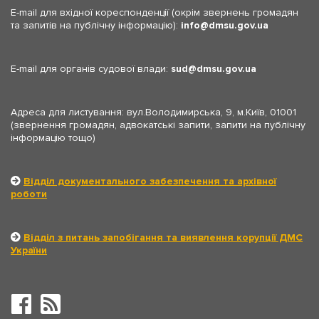
E-mail для вхідної кореспонденції (окрім звернень громадян
та запитів на публічну інформацію):
info
dmsu.gov.ua
E-mail для органів судової влади:
sud
dmsu.gov.ua
Адреса для листування: вул.Володимирська, 9, м.Київ, 01001
(звернення громадян, адвокатські запити, запити на публічну
інформацію тощо)
Відділ документального забезпечення та архівної
роботи
Відділ з питань запобігання та виявлення корупції ДМС
України