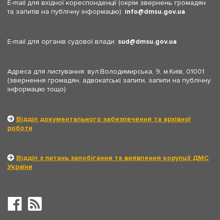
E-mail для вхідної кореспонденції (окрім звернень громадян
та запитів на публічну інформацію):
info
dmsu.gov.ua
E-mail для органів судової влади:
sud
dmsu.gov.ua
Адреса для листування: вул.Володимирська, 9, м.Київ, 01001
(звернення громадян, адвокатські запити, запити на публічну
інформацію тощо)
Відділ документального забезпечення та архівної
роботи
Відділ з питань запобігання та виявлення корупції ДМС
України