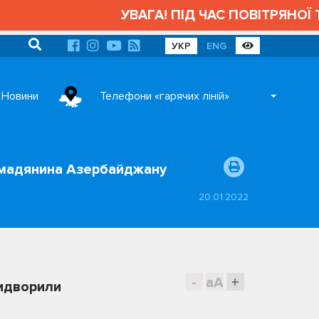
УВАГА! ПІД ЧАС ПОВІТРЯНОЇ ТРИ
УКР
ENG
Новини
Телефони «гарячих ліній»
ромадянина Азербайджану
20.01.2022
-
aA
+
видворили