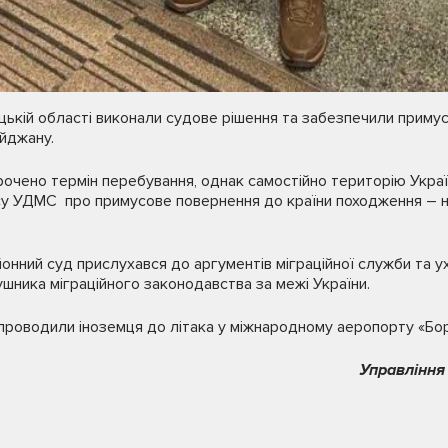
цькій області виконали судове рішення та забезпечили приму
йджану.
рочено термін перебування, однак самостійно територію Украї
ису УДМС про примусове повернення до країни походження – н
нний суд прислухався до аргументів міграційної служби та у
ника міграційного законодавства за межі України.
упроводили іноземця до літака у міжнародному аеропорту «Бор
Управління