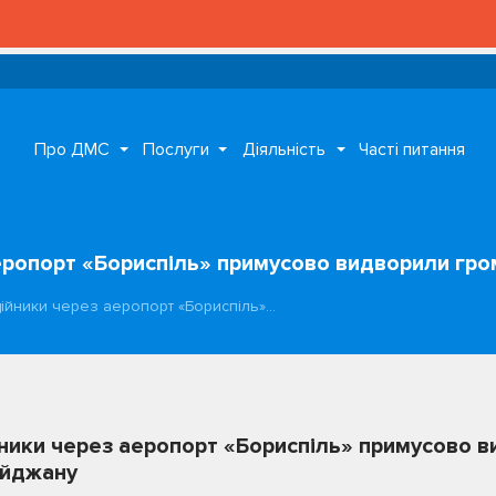
Про ДМС
Послуги
Діяльність
Часті питання
аеропорт «Бориспіль» примусово видворили г
ційники через аеропорт «Бориспіль»…
йники через аеропорт «Бориспіль» примусово 
айджану