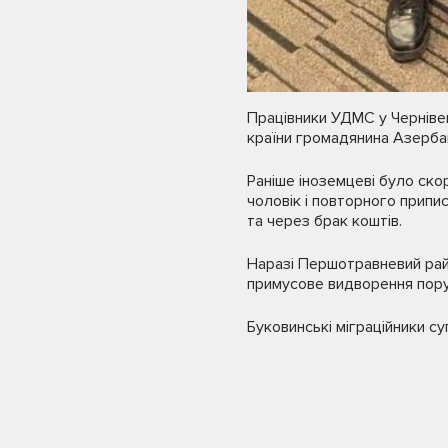
Працівники УДМС у Черніве
країни громадянина Азерба
Раніше іноземцеві було ско
чоловік і повторного прип
та через брак коштів.
Наразі Першотравневий райо
примусове видворення поруш
Буковинські міграційники с