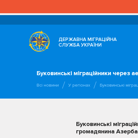
ДЕРЖАВНА МІГРАЦІЙНА
СЛУЖБА УКРАЇНИ
Буковинські міграційники через 
Всі новини
У регіонах
Буковинські мігра
Буковинські міграці
громадянина Азерб