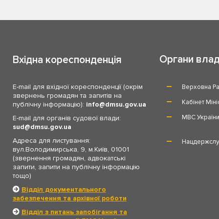
Органи вла
Вхідна кореспонденція
E-mail для вхідної кореспонденції (окрім
Верховна Ра
звернень громадян та запитів на
Кабінет Міні
публічну інформацію):
info
dmsu.gov.ua
МВС Україн
E-mail для органів судової влади:
sud
dmsu.gov.ua
Адреса для листування:
Нацдержслу
вул.Володимирська, 9, м.Київ, 01001
(звернення громадян, адвокатські
запити, запити на публічну інформацію
тощо)
Відділ документального
забезпечення та архівної роботи
Відділ з питань запобігання та