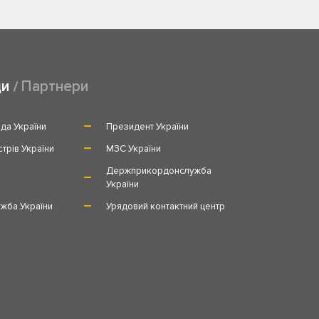
ди
Партнери
да України
Президент України
стрів України
МЗС України
и
Держприкордонслужба
України
жба України
Урядовий контактний центр