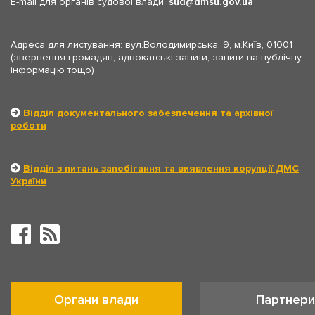
E-mail для органів судової влади:
sud
dmsu.gov.ua
Адреса для листування: вул.Володимирська, 9, м.Київ, 01001
(звернення громадян, адвокатські запити, запити на публічну
інформацію тощо)
Відділ документального забезпечення та архівної
роботи
Відділ з питань запобігання та виявлення корупції ДМС
України
Органи влади
Партнери