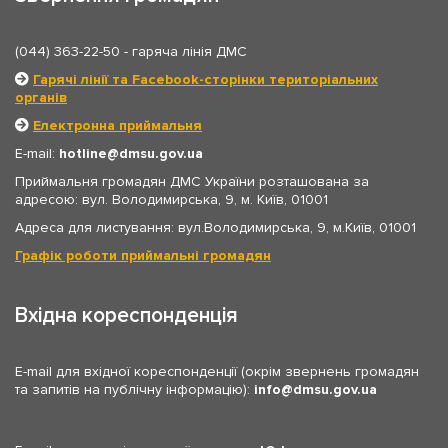
(044) 363-22-50
- гаряча лінія ДМС
Гарячі лінії та Facebook-сторінки територіальних
органів
Електронна приймальня
E-mail:
hotline
dmsu.gov.ua
Приймальня громадян ДМС України розташована за
адресою: вул. Володимирська, 9, м. Київ, 01001
Адреса для листування: вул.Володимирська, 9, м.Київ, 01001
Графік роботи приймальні громадян
Вхідна кореспонденція
E-mail для вхідної кореспонденції (окрім звернень громадян
та запитів на публічну інформацію):
info
dmsu.gov.ua