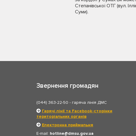
Степанівської ОТГ (вул. Іллі
Суми).
Звернення громадян
(044) 363-22-50
- гаряча лінія ДМС
Гарячі лінії та Facebook-сторінки
територіальних органів
Електронна приймальня
E-mail:
hotline
dmsu.gov.ua