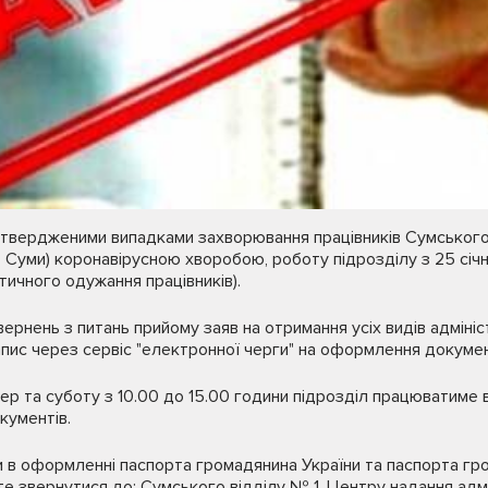
дтвердженими випадками захворювання працівників Сумського 
. Суми) коронавірусною хворобою, роботу підрозділу з 25 січ
ичного одужання працівників).
вернень з питань прийому заяв на отримання усіх видів адміні
пис через сервіс "електронної черги" на оформлення докумен
твер та суботу з 10.00 до 15.00 години підрозділ працюватиме
кументів.
и в оформленні паспорта громадянина України та паспорта гр
е звернутися до: Сумського відділу № 1, Центру надання адм