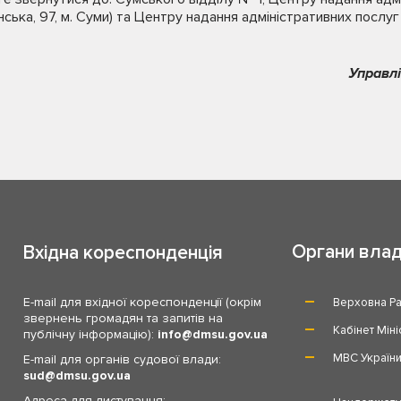
нська, 97, м. Суми) та Центру надання адміністративних послуг м
Управлі
Органи вла
Вхідна кореспонденція
E-mail для вхідної кореспонденції (окрім
Верховна Ра
звернень громадян та запитів на
Кабінет Міні
публічну інформацію):
info
dmsu.gov.ua
МВС Україн
E-mail для органів судової влади:
sud
dmsu.gov.ua
Адреса для листування: