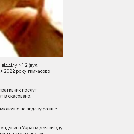
відділу № 2 (вул.
ня 2022 року тимчасово
стративних послуг
тів скасовано.
 виключно на видачу раніше
омадянина України для виїзду
іністративних послуг