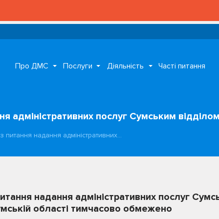
Про ДМС
Послуги
Діяльність
Часті питання
ня адміністративних послуг Сумським відділ
з питання надання адміністративних…
итання надання адміністративних послуг Сумс
умській області тимчасово обмежено