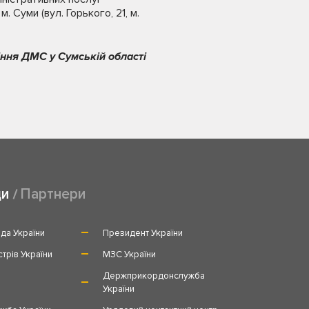
. Суми (вул. Горького, 21, м.
ння ДМС у Сумській області
ди
Партнери
да України
Президент України
стрів України
МЗС України
и
Держприкордонслужба
України