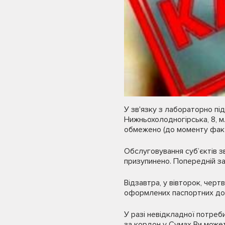
У зв'язку з лабораторно пі
Нижньохолодногірська, 8, м
обмежено (до моменту факт
Обслуговування суб’єктів з
призупинено. Попередній за
Відзавтра, у вівторок, чер
оформлених паспортних до
У разі невідкладної потреб
за кордон у Сумах Ви может