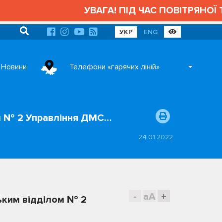
УВАГА! ПІД ЧАС ПОВІТРЯНОЇ ТР
УКР
ENG
Новини
Телефони «гарячих ліній»
ом № 2 Управління ДМС…
24.01.2022
-
aA
+
ьким відділом № 2