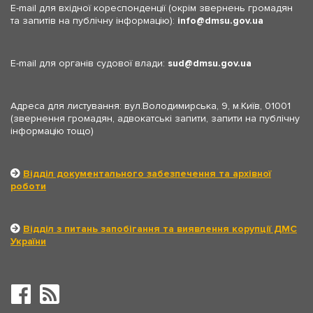
E-mail для вхідної кореспонденції (окрім звернень громадян
та запитів на публічну інформацію):
info
dmsu.gov.ua
E-mail для органів судової влади:
sud
dmsu.gov.ua
Адреса для листування: вул.Володимирська, 9, м.Київ, 01001
(звернення громадян, адвокатські запити, запити на публічну
інформацію тощо)
Відділ документального забезпечення та архівної
роботи
Відділ з питань запобігання та виявлення корупції ДМС
України