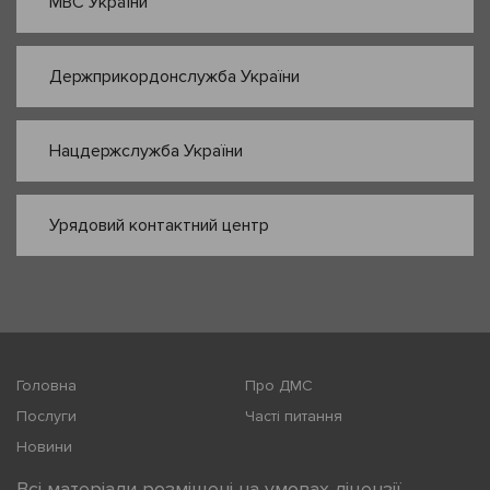
МВС України
Держприкордонслужба України
Нацдержслужба України
Урядовий контактний центр
Головна
Про ДМС
Послуги
Часті питання
Новини
Всі матеріали розміщені на умовах ліцензії