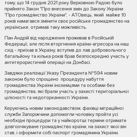
тому, що 14 грудня 2021 року Верховною Радою було
прийнято Закон "Про внесення змін до Закону України
"Про громадянство України", - АТОвець, який майже 10
років намагався змінити своє російське громадянство на
українське, отримав таку можливість.
Пан Андрій від народження проживав в Російській
Федерації, але після вторгнення країни-агресора на наш
схід - приїхав в Україну, вступив до лав добровольчого
батальйону та кілька років брав безпосередню участь у
антитерористичній операції на Донбасі.
Завдяки реалізації Указу Президента №594 новим
законом було спрощено процедуру набуття
громадянства України іноземцями та особами без
громадянства, які брали участь у захисті територіальної
цілісності та недоторканності України.
Керуючись новим законодавством, фахівці міграційної
служби Запоріжчини допомогли чоловіку пройти усі
необхідні процедури та у найкоротші терміни отримати
довгоочікуване громадянство країни, на захист якої він
став, і оформити собі паспорт громадянина України.