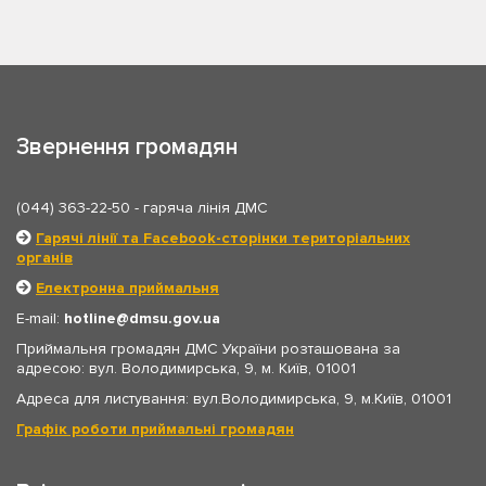
Звернення громадян
(044) 363-22-50
- гаряча лінія ДМС
Гарячі лінії та Facebook-сторінки територіальних
органів
Електронна приймальня
E-mail:
hotline
dmsu.gov.ua
Приймальня громадян ДМС України розташована за
адресою: вул. Володимирська, 9, м. Київ, 01001
Адреса для листування: вул.Володимирська, 9, м.Київ, 01001
Графік роботи приймальні громадян