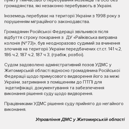
громадянства, які незаконно перебувають в Україні.
Іноземець перебуває на території України з 1998 року з
порушенням міграційного законодавства.
Громадянин Російської Федерації звільнився після
відбуття строку покарання з ДУ «Райківська виправна
колонія (№73)», був неодноразово судимий за вчинення
злочинів на території України передбачених ст.ст. 141 ч.2,
186 ч.2, 187 ч.2, 187 ч 3, (грабіж, розбої).
Судом задоволено адміністративний позов УДМС у
Житомирській області відносно громадянина Російської
Федерації щодо примусового видворення його за межі
України, затримання з поміщенням до ПТПІ для
індетифікації, документування та забезпечення
виконання рішення суду щодо видворення.
Працівниками УДМС рішення суду прийнято до негайного
виконання.
Управління ДМС у Житомирській області