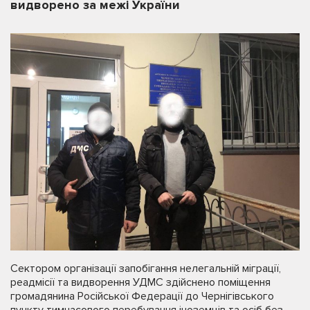
видворено за межі України
Сектором організації запобігання нелегальній міграції,
реадмісії та видворення УДМС здійснено поміщення
громадянина Російської Федерації до Чернігівського
пункту тимчасового перебування іноземців та осіб без