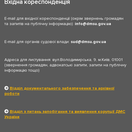
Вхідна кореспонденція
E-mail для вхідної кореспонденції (окрім звернень громадян
та запитів на публічну інформацію):
info
dmsu.gov.ua
E-mail для органів судової влади:
sud
dmsu.gov.ua
Адреса для листування: вул.Володимирська, 9, м.Київ, 01001
(звернення громадян, адвокатські запити, запити на публічну
інформацію тощо)
Відділ документального забезпечення та архівної
роботи
Відділ з питань запобігання та виявлення корупції ДМС
України