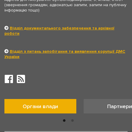
(звернення громадян, адвокатські запити, запити на публічну
інформацію тощо)
Відділ документального забезпечення та архівної
роботи
Відділ з питань запобігання та виявлення корупції ДМС
України
Органи влади
Партнери