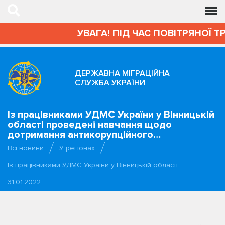
УВАГА! ПІД ЧАС ПОВІТРЯНОЇ Т
ДЕРЖАВНА МІГРАЦІЙНА
СЛУЖБА УКРАЇНИ
Із працівниками УДМС України у Вінницькій
області проведені навчання щодо
дотримання антикорупційного…
Всі новини
У регіонах
Із працівниками УДМС України у Вінницькій області…
31.01.2022