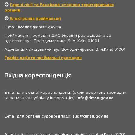
Гарячі лінії та Facebook-сторінки територіальних
органів
Електронна приймальня
E-mail:
hotline
dmsu.gov.ua
Приймальня громадян ДМС України розташована за
адресою: вул. Володимирська, 9, м. Київ, 01001
Адреса для листування: вул.Володимирська, 9, м.Київ, 01001
Графік роботи приймальні громадян
Вхідна кореспонденція
E-mail для вхідної кореспонденції (окрім звернень громадян
та запитів на публічну інформацію):
info
dmsu.gov.ua
E-mail для органів судової влади:
sud
dmsu.gov.ua
Адреса для листування: вул.Володимирська, 9, м.Київ, 01001