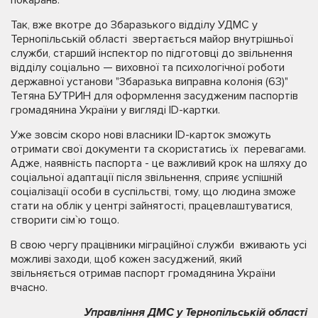
Так, вже вкотре до Збаразького відділу УДМС у
Тернопільській області звертається майор внутрішньої
служби, старший інспектор по підготовці до звільнення
відділу соціально — виховної та психологічної роботи
державної установи "Збаразька виправна колонія (63)"
Тетяна БУТРИН для оформлення засудженим паспортів
громадянина України у вигляді ID-картки.
Уже зовсім скоро нові власники ID-карток зможуть
отримати свої документи та скористатись їх перевагами.
Адже, наявність паспорта - це важливий крок на шляху до
соціальної адаптації після звільнення, сприяє успішній
соціалізації особи в суспільстві, тому, що людина зможе
стати на облік у центрі зайнятості, працевлаштуватися,
створити сім`ю тощо.
В свою чергу працівники міграційної служби вживають усі
можливі заходи, щоб кожен засуджений, який
звільняється отримав паспорт громадянина України
вчасно.
Управління ДМС у Тернопільській області