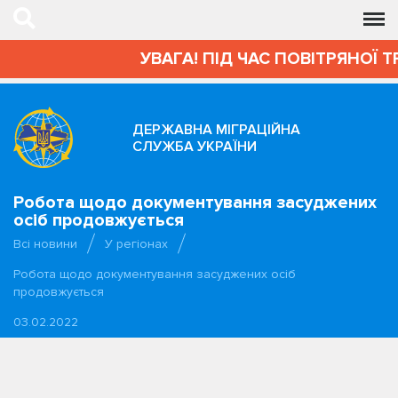
УВАГА! ПІД ЧАС ПОВІТРЯНОЇ Т
ДЕРЖАВНА МІГРАЦІЙНА
СЛУЖБА УКРАЇНИ
Робота щодо документування засуджених
осіб продовжується
Всі новини
У регіонах
Робота щодо документування засуджених осіб
продовжується
03.02.2022