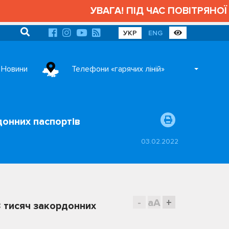
УВАГА! ПІД ЧАС ПОВІТРЯНОЇ Т
УКР
ENG
Новини
Телефони «гарячих ліній»
донних паспортів
03.02.2022
-
aA
+
,8 тисяч закордонних