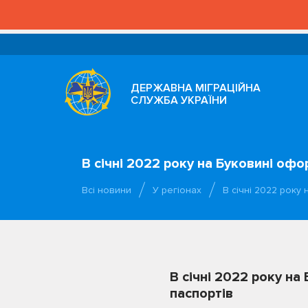
ДЕРЖАВНА МІГРАЦІЙНА
СЛУЖБА УКРАЇНИ
В січні 2022 року на Буковині офо
Всі новини
У регіонах
В січні 2022 року
В січні 2022 року на
паспортів