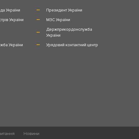
да України
Президент України
стрів України
МЗС України
и
Держприкордонслужба
України
жба України
Урядовий контактний центр
питання
Новини