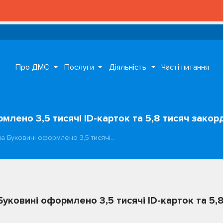
Про ДМС
Послуги
Діяльність
Часті питання
рмлено 3,5 тисячі ID-карток та 5,8 тисяч закор
 на Буковині оформлено 3,5 тисячі…
 Буковині оформлено 3,5 тисячі ID-карток та 5