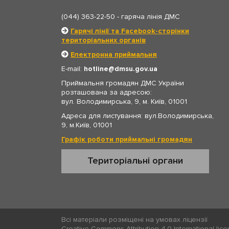
(044) 363-22-50
- гаряча лінія ДМС
Гарячі лінії та Facebook-сторінки
територіальних органів
Електронна приймальня
E-mail:
hotline
dmsu.gov.ua
Приймальня громадян ДМС України
розташована за адресою:
вул. Володимирська, 9, м. Київ, 01001
Адреса для листування: вул.Володимирська,
9, м.Київ, 01001
Графік роботи приймальні громадян
Територіальні органи
Всі матеріали розміщені на умовах ліцензії
Creative Commons Attribution 4.0 International lic