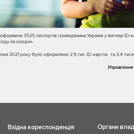
і оформили 3525 паспортів громадянина України у вигляді ID-
їзду за кордон.
ічня 2021 року було оформлено 2,9 тис. ID-карток та 3,4 тися
Управління
Органи вла
Вхідна кореспонденція