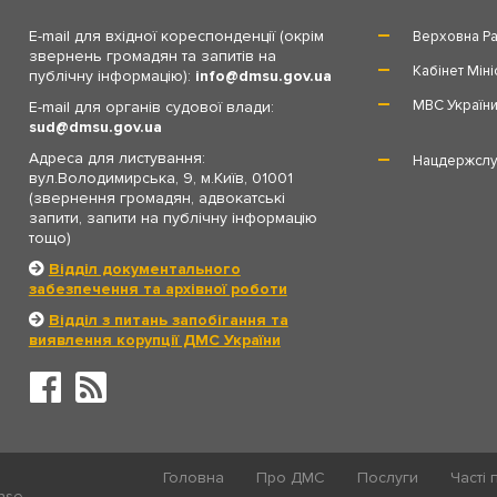
E-mail для вхідної кореспонденції (окрім
Верховна Ра
звернень громадян та запитів на
Кабінет Міні
публічну інформацію):
info
dmsu.gov.ua
МВС Україн
E-mail для органів судової влади:
sud
dmsu.gov.ua
Адреса для листування:
Нацдержслу
вул.Володимирська, 9, м.Київ, 01001
(звернення громадян, адвокатські
запити, запити на публічну інформацію
тощо)
Відділ документального
забезпечення та архівної роботи
Відділ з питань запобігання та
виявлення корупції ДМС України
Головна
Про ДМС
Послуги
Часті 
ense