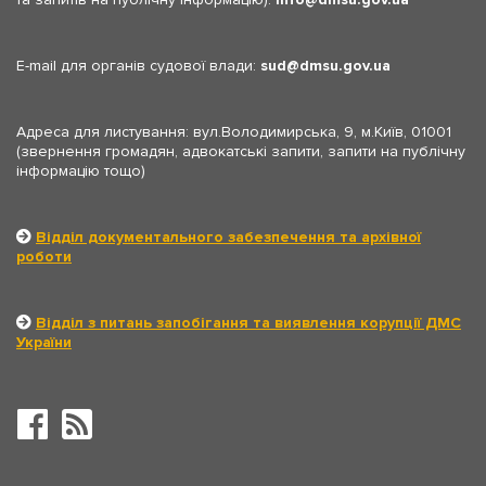
E-mail для органів судової влади:
sud
dmsu.gov.ua
Адреса для листування: вул.Володимирська, 9, м.Київ, 01001
(звернення громадян, адвокатські запити, запити на публічну
інформацію тощо)
Відділ документального забезпечення та архівної
роботи
Відділ з питань запобігання та виявлення корупції ДМС
України