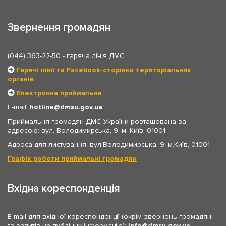
Звернення громадян
(044) 363-22-50
- гаряча лінія ДМС
Гарячі лінії та Facebook-сторінки територіальних
органів
Електронна приймальня
E-mail:
hotline
dmsu.gov.ua
Приймальня громадян ДМС України розташована за
адресою: вул. Володимирська, 9, м. Київ, 01001
Адреса для листування: вул.Володимирська, 9, м.Київ, 01001
Графік роботи приймальні громадян
Вхідна кореспонденція
E-mail для вхідної кореспонденції (окрім звернень громадян
та запитів на публічну інформацію):
info
dmsu.gov.ua