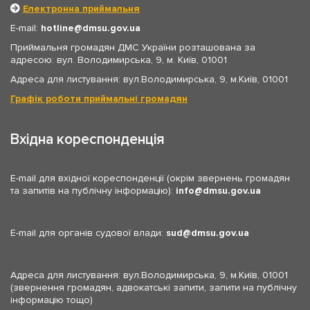
Електронна приймальня
E-mail:
hotline
dmsu.gov.ua
Приймальня громадян ДМС України розташована за
адресою: вул. Володимирська, 9, м. Київ, 01001
Адреса для листування: вул.Володимирська, 9, м.Київ, 01001
Графік роботи приймальні громадян
Вхідна кореспонденція
E-mail для вхідної кореспонденції (окрім звернень громадян
та запитів на публічну інформацію):
info
dmsu.gov.ua
E-mail для органів судової влади:
sud
dmsu.gov.ua
Адреса для листування: вул.Володимирська, 9, м.Київ, 01001
(звернення громадян, адвокатські запити, запити на публічну
інформацію тощо)