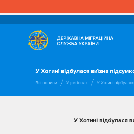
ДЕРЖАВНА МІГРАЦІЙНА
СЛУЖБА УКРАЇНИ
У Хотині відбулася виїзна підсум
Всі новини
У регіонах
У Хотині відбулас
У Хотині відбулася 