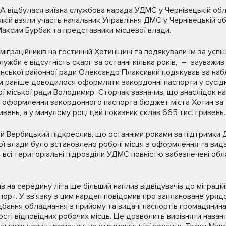
А відбулася виїзна службова нарада УДМС у Чернівецькій обл
в якій взяли участь начальник Управління ДМС у Чернівецькій об
аксим Бурбак та представники місцевої влади.
міграційників на гостинній Хотинщині та подякували їм за успі
ужби є відсутність скарг за останні кілька років, – зауважи
инської районної ради Олександр Плаксивий подякував за наб
м раніше доводилося оформляти закордонні паспорти у сусід
ої міської ради Володимир Сторчак зазначив, що внаслідок н
 оформлення закордонного паспорта бюджет міста Хотин за 5
ивень, а у минулому році цей показник склав 665 тис. гривень.
ій Вербицький підкреслив, що останніми роками за підтримки Д
вої влади було встановлено робочі місця з оформлення та вида
го всі територіальні підрозділи УДМС повністю забезпечені о
на середину літа ще більший наплив відвідувачів до міграційн
орт. У зв’язку з цим нардеп повідомив про заплановане уряд
дбання обладнання з прийому та видачі паспортів громадянина
ості відповідних робочих місць. Це дозволить вирівняти наван