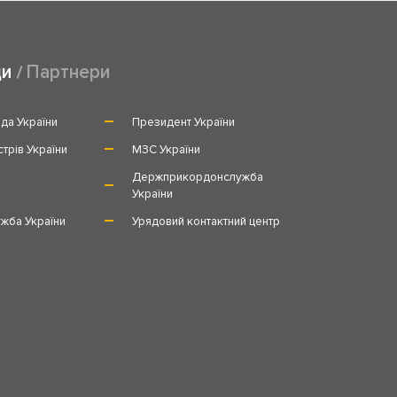
ди
Партнери
да України
Президент України
стрів України
МЗС України
и
Держприкордонслужба
України
жба України
Урядовий контактний центр