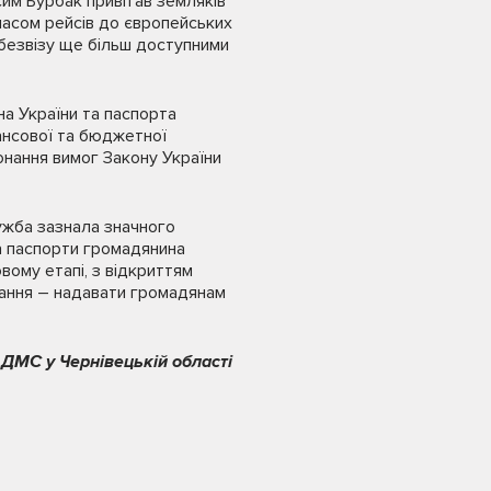
сим Бурбак привітав земляків
часом рейсів до європейських
 безвізу ще більш доступними
а України та паспорта
нансової та бюджетної
конання вимог Закону України
ужба зазнала значного
а паспорти громадянина
овому етапі, з відкриттям
дання – надавати громадянам
 ДМС у Чернівецькій області