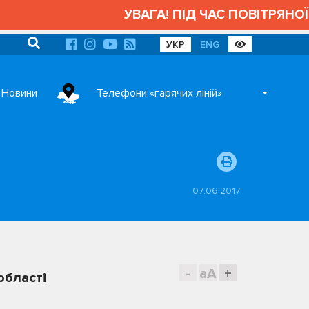
УВАГА! ПІД ЧАС ПОВІТРЯНОЇ
УКР
ENG
Новини
Телефони «гарячих ліній»
07.06.2017
-
aA
+
області