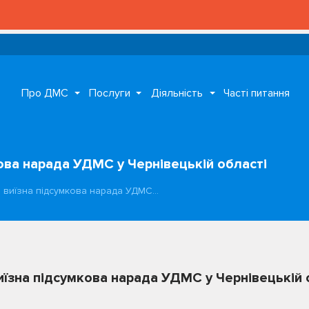
Про ДМС
Послуги
Діяльність
Часті питання
кова нарада УДМС у Чернівецькій області
я виїзна підсумкова нарада УДМС…
виїзна підсумкова нарада УДМС у Чернівецькій 