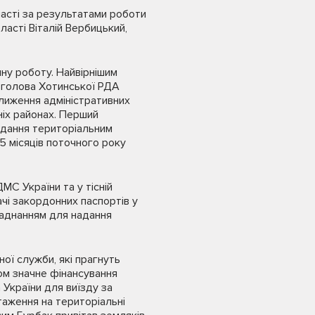
асті за результатами роботи
ласті Віталій Вербицький,
шну роботу. Найвірнішим
в голова Хотинської РДА
лиження адміністративних
ніх районах. Перший
адання територіальним
 місяців поточного року
МС України та у тісній
чі закордонних паспортів у
бладнанням для надання
ої служби, які прагнуть
ом значне фінансування
 України для виїзду за
таження на територіальні