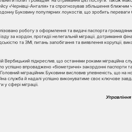
ольнити попит громадян на отримання цієї послуги. Також Мак
йсу «Чернівці-Анталія» та спрогнозував збільшення ближчим 
рдонну Буковину популярних лоукостів, що зробить переваги
лізовано роботу з оформлення та видачі паспорта громадянин
їзду за кордон, протидії нелегальній міграції, дотримання фі
ськістю та ЗМІ, питань запобігання та виявлення корупції, ви
ій Вербицький підкреслив, що останніми роками міграційна сл
о успішно впроваджено «біометричні» закордонні паспорти т
. Головний міграційник Буковини висловив упевненість, що на н
ійна служба й надалі успішно виконуватиме своє ключове зав
и у сфері міграції.
Управління