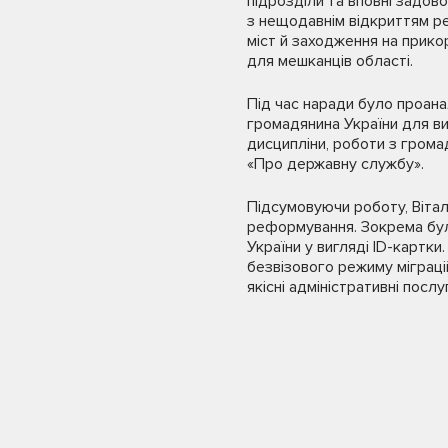
підрозділи та вповні задов
з нещодавнім відкриттям ре
міст й заходження на прико
для мешканців області.
Під час наради було проана
громадянина України для ви
дисципліни, роботи з громад
«Про державну службу».
Підсумовуючи роботу, Вітал
реформування. Зокрема бул
України у вигляді ID-картки
безвізового режиму міграц
якісні адміністративні послуг