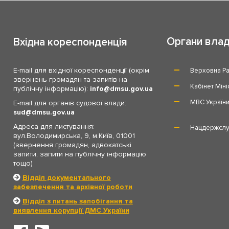
Органи вла
Вхідна кореспонденція
E-mail для вхідної кореспонденції (окрім
Верховна Ра
звернень громадян та запитів на
Кабінет Міні
публічну інформацію):
info
dmsu.gov.ua
МВС Україн
E-mail для органів судової влади:
sud
dmsu.gov.ua
Адреса для листування:
Нацдержслу
вул.Володимирська, 9, м.Київ, 01001
(звернення громадян, адвокатські
запити, запити на публічну інформацію
тощо)
Відділ документального
забезпечення та архівної роботи
Відділ з питань запобігання та
виявлення корупції ДМС України