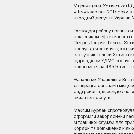
У приміщенні Хотинської РД
у 1-му кварталі 2017 року, 
народний депутат України М
Господарі району привітали 
показником ефективності сл
Петро Допіряк. Голова Хот
послуг для хотинчан, котри
заступник голови Хотинськ
підрозділом УДМС послуг з
поповнився на 435,5 тис. гр
Начальник Управління Вітал
співпраці з органами місце
ряді районів, внаслідок чо
вказаної послуги.
Максим Бурбак спрогнозував 
оформити закордонний пасп
міграційної служби для при
кордон та збільшення кільк