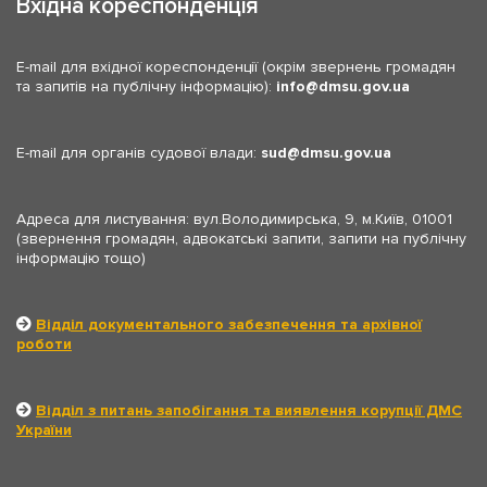
Вхідна кореспонденція
E-mail для вхідної кореспонденції (окрім звернень громадян
та запитів на публічну інформацію):
info
dmsu.gov.ua
E-mail для органів судової влади:
sud
dmsu.gov.ua
Адреса для листування: вул.Володимирська, 9, м.Київ, 01001
(звернення громадян, адвокатські запити, запити на публічну
інформацію тощо)
Відділ документального забезпечення та архівної
роботи
Відділ з питань запобігання та виявлення корупції ДМС
України