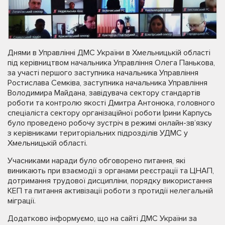
Днями в Управлінні ДМС України в Хмельницькій області
під керівництвом начальника Управління Олега Панькова,
за участі першого заступника начальника Управління
Ростислава Семківа, заступника начальника Управління
Володимира Майдана, завідувача сектору стандартів
роботи та контролю якості Дмитра Антонюка, головного
спеціаліста сектору організаційної роботи Ірини Карпусь
було проведено робочу зустріч в режимі онлайн-зв’язку
з керівниками територіальних підрозділів УДМС у
Хмельницькій області.
Учасниками наради було обговорено питання, які
виникають при взаємодії з органами реєстрації та ЦНАП,
дотримання трудової дисципліни, порядку використання
КЕП та питання активізації роботи з протидії нелегальній
міграції.
Додатково інформуємо, що на сайті ДМС України за