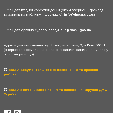
E-mail для вхідної кореспонденції (окрім звернень громадян
та запитів на публічну інформацію):
info
dmsu.gov.ua
E-mail для органів судової влади:
sud
dmsu.gov.ua
Адреса для листування: вул.Володимирська, 9, м.Київ, 01001
(звернення громадян, адвокатські запити, запити на публічну
інформацію тощо)
Відділ документального забезпечення та архівної
роботи
Відділ з питань запобігання та виявлення корупції ДМС
України