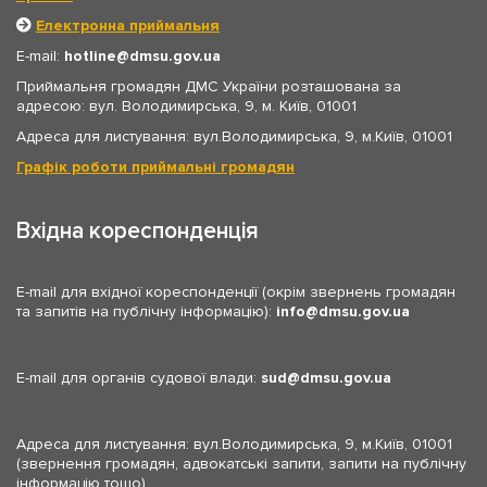
Електронна приймальня
E-mail:
hotline
dmsu.gov.ua
Приймальня громадян ДМС України розташована за
адресою: вул. Володимирська, 9, м. Київ, 01001
Адреса для листування: вул.Володимирська, 9, м.Київ, 01001
Графік роботи приймальні громадян
Вхідна кореспонденція
E-mail для вхідної кореспонденції (окрім звернень громадян
та запитів на публічну інформацію):
info
dmsu.gov.ua
E-mail для органів судової влади:
sud
dmsu.gov.ua
Адреса для листування: вул.Володимирська, 9, м.Київ, 01001
(звернення громадян, адвокатські запити, запити на публічну
інформацію тощо)