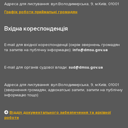
Адреса для листування: вул.Володимирська, 9, м.Київ, 01001
Графік роботи приймальні громадян
Вхідна кореспонденція
E-mail для вхідної кореспонденції (окрім звернень громадян
та запитів на публічну інформацію):
info
dmsu.gov.ua
E-mail для органів судової влади:
sud
dmsu.gov.ua
Адреса для листування: вул.Володимирська, 9, м.Київ, 01001
(звернення громадян, адвокатські запити, запити на публічну
інформацію тощо)
Відділ документального забезпечення та архівної
роботи