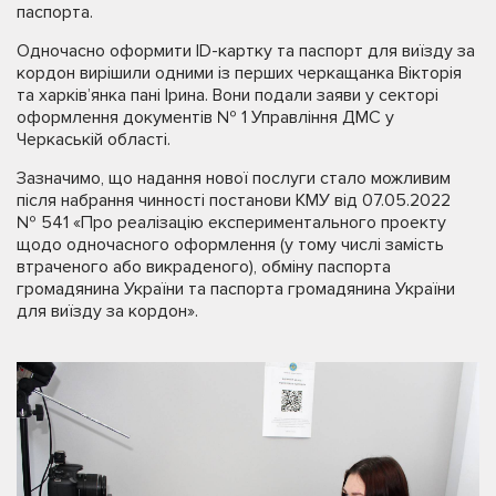
паспорта.
Одночасно оформити ID-картку та паспорт для виїзду за
кордон вирішили одними із перших черкащанка Вікторія
та харків’янка пані Ірина. Вони подали заяви у секторі
оформлення документів № 1 Управління ДМС у
Черкаській області.
Зазначимо, що надання нової послуги стало можливим
після набрання чинності постанови КМУ від 07.05.2022
№ 541 «Про реалізацію експериментального проекту
щодо одночасного оформлення (у тому числі замість
втраченого або викраденого), обміну паспорта
громадянина України та паспорта громадянина України
для виїзду за кордон».