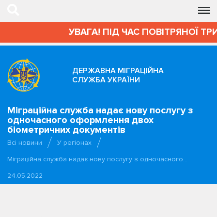
УВАГА! ПІД ЧАС ПОВІТРЯНОЇ ТРИ
ДЕРЖАВНА МІГРАЦІЙНА
СЛУЖБА УКРАЇНИ
Міграційна служба надає нову послугу з
одночасного оформлення двох
біометричних документів
Всі новини
У регіонах
Міграційна служба надає нову послугу з одночасного…
24.05.2022