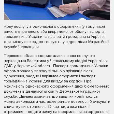
Нову послугу з одночасного оформлення (у тому числі
замість втраченого або викраденого), обміну паспорта
громадянина України та паспорта громадянина України
для виїзду за кордон тестують у підрозділах Міграційної
служби Черкащини.
Першою в області скористалася новою послугою
черкащанка Валентина у Черкаському відділі Управління
ДМС у Черкаській області. Паспорт громадянина України
оформлювала у зв’язку зі зміною прізвища після
одруження, заодно і вирішила оформити і паспорт
громадянина України для виїзду за кордон. Про
можливість одночасного оформлення двох біометричних
документів дізналася із сайту Державної міграційної
служби. Дівчина зазначає, що завдяки новій послузі
можна зекономити час, адже раніше довелося б очікувати
спочатку виготовлення ID-картки, а вже після її
отримання – подати заяву на оформлення закордонного