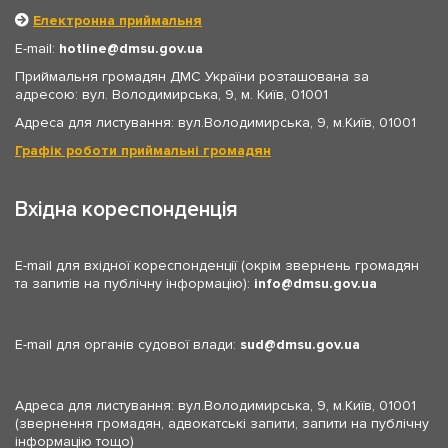
Електронна приймальня
E-mail:
hotline
dmsu.gov.ua
Приймальня громадян ДМС України розташована за
адресою: вул. Володимирська, 9, м. Київ, 01001
Адреса для листування: вул.Володимирська, 9, м.Київ, 01001
Графік роботи приймальні громадян
Вхідна кореспонденція
E-mail для вхідної кореспонденції (окрім звернень громадян
та запитів на публічну інформацію):
info
dmsu.gov.ua
E-mail для органів судової влади:
sud
dmsu.gov.ua
Адреса для листування: вул.Володимирська, 9, м.Київ, 01001
(звернення громадян, адвокатські запити, запити на публічну
інформацію тощо)