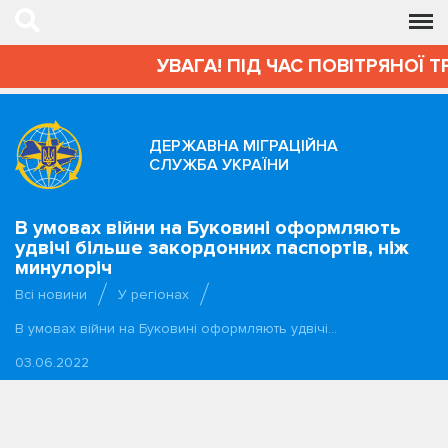
УВАГА! ПІД ЧАС ПОВІТРЯНОЇ Т
ДЕРЖАВНА МІГРАЦІЙНА
СЛУЖБА УКРАЇНИ
В умовах війни на Буковині оформляють
удвічі більше закордонних паспортів, ніж
минулоріч
Всі новини
У регіонах
В умовах війни на Буковині оформляють удвічі…
03.06.2022