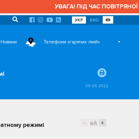
УВАГА! ПІД ЧАС ПОВІТРЯНОЇ Т
УКР
ENG
Новини
Телефони «гарячих ліній»
мі
08.06.2022
-
aA
+
татному режимі