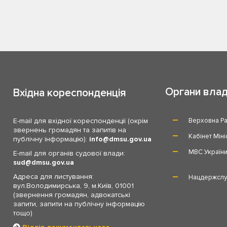
Органи вла
Вхідна кореспонденція
E-mail для вхідної кореспонденції (окрім
Верховна Ра
звернень громадян та запитів на
Кабінет Міні
публічну інформацію):
info
dmsu.gov.ua
МВС Україн
E-mail для органів судової влади:
sud
dmsu.gov.ua
Адреса для листування:
Нацдержслу
вул.Володимирська, 9, м.Київ, 01001
(звернення громадян, адвокатські
запити, запити на публічну інформацію
тощо)