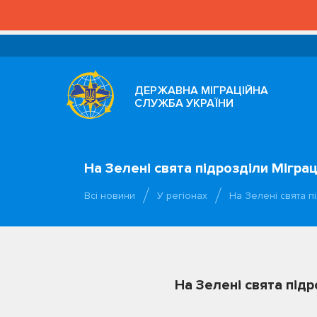
ДЕРЖАВНА МІГРАЦІЙНА
СЛУЖБА УКРАЇНИ
На Зелені свята підрозділи Мігра
Всі новини
У регіонах
На Зелені свята п
На Зелені свята під