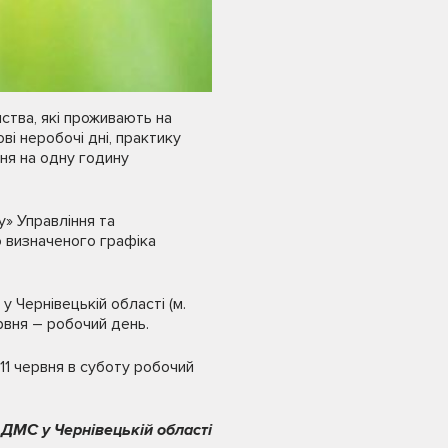
нства, які проживають на
ові неробочі дні, практику
ння на одну годину
у» Управління та
о визначеного графіка
у Чернівецькій області (м.
ервня – робочий день.
11 червня в суботу робочий
 ДМС у Чернівецькій області