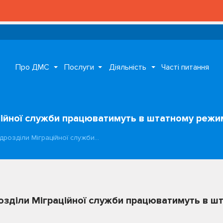
Про ДМС
Послуги
Діяльність
Часті питання
ційної служби працюватимуть в штатному режи
ідрозділи Міграційної служби…
розділи Міграційної служби працюватимуть в ш