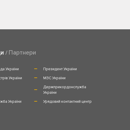
ди
Партнери
да України
Президент України
стрів України
МЗС України
и
Держприкордонслужба
України
жба України
Урядовий контактний центр