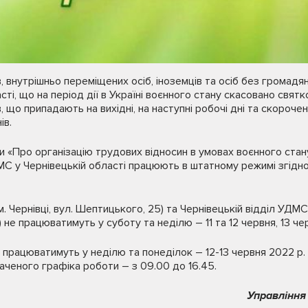
, внутрішньо переміщених осіб, іноземців та осіб без громадя
сті, що на період дії в Україні воєнного стану скасовано святк
 що припадають на вихідні, на наступні робочі дні та скороче
ів.
и «Про організацію трудових відносин в умовах воєнного стан
МС у Чернівецькій області працюють в штатному режимі згідн
. Чернівці, вул. Шептицького, 25) та Чернівецькій відділ УДМС 
М) не працюватимуть у суботу та неділю – 11 та 12 червня, 13 ч
е працюватимуть у неділю та понеділок – 12-13 червня 2022 р. 
аченого графіка роботи – з 09.00 до 16.45.
Управління