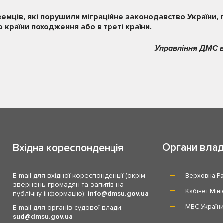
земців, які порушили міграційне законодавство України, 
країни походження або в треті країни.
Управління ДМС в
Органи вла
Вхідна кореспонденція
E-mail для вхідної кореспонденції (окрім
Верховна Ра
звернень громадян та запитів на
Кабінет Міні
публічну інформацію):
info
dmsu.gov.ua
МВС Україн
E-mail для органів судової влади:
sud
dmsu.gov.ua