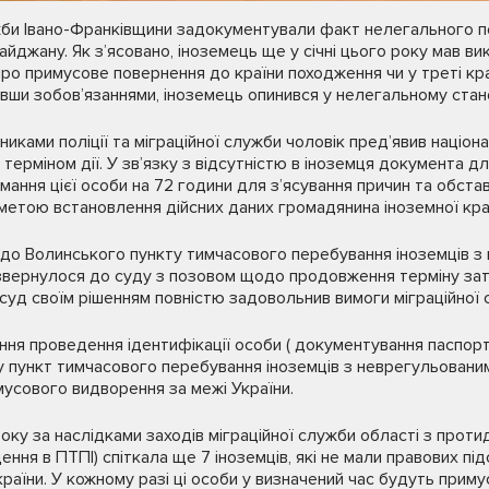
жби Івано-Франківщини задокументували факт нелегального пе
джану. Як з’ясовано, іноземець ще у січні цього року мав вик
про примусове повернення до країни походження чи у треті кра
вавши зобов’язаннями, іноземець опинився у нелегальному стан
вниками поліції та міграційної служби чоловік пред’явив наці
терміном дії. У зв’язку з відсутністю в іноземця документа 
мання цієї особи на 72 години для з’ясування причин та обста
метою встановлення дійсних даних громадянина іноземної кра
о Волинського пункту тимчасового перебування іноземців з 
звернулося до суду з позовом щодо продовження терміну за
 суд своїм рішенням повністю задовольнив вимоги міграційної 
ня проведення ідентифікації особи ( документування паспорт
 пункт тимчасового перебування іноземців з неврегульовани
усового видворення за межі України.
оку за наслідками заходів міграційної служби області з протид
щення в ПТПІ) спіткала ще 7 іноземців, які не мали правових п
раїни. У кожному разі ці особи у визначений час будуть приму