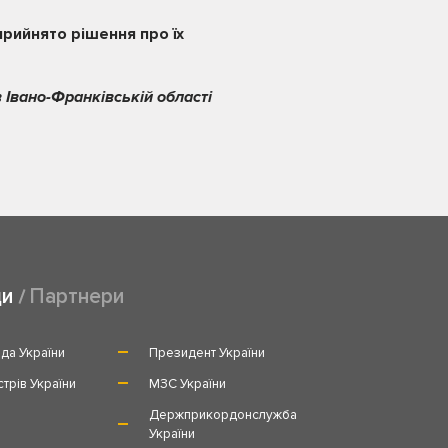
прийнято рішення про їх
 Івано-Франківській області
ди
Партнери
да України
Президент України
стрів України
МЗС України
и
Держприкордонслужба
України