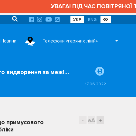
УВАГА! ПІД ЧАС ПОВІТРЯНОЇ Т
УКР
ENG
Новини
Телефони «гарячих ліній»
го видворення за межі…
17.06.2022
-
aA
+
до примусового
бліки