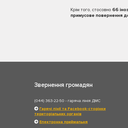
Крім того, стосовно
66 іно
примусове повернення до 
Звернення громадян
(044) 363-22-50
- гаряча лінія ДМС
Гарячі лінії та Facebook-сторінки
територіальних органів
Електронна приймальня