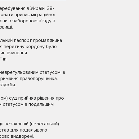
ребування в Україні 38-
онати припис міграційної
їни з забороною в’їзду в
овищі.
ональний паспорт громадянина
для перетину кордону було
вин вчинення
їни.
неврегульованим статусом, а
тримання правопорушника.
служби.
ом) суд прийняв рішення про
м статусом з подальшим
ії незаконній (нелегальній)
ідстав для подальшого
сово видворені.