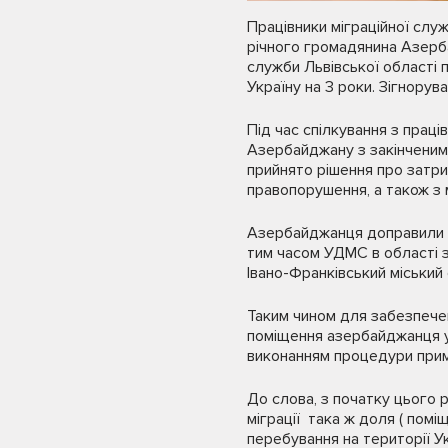
Працівники міграційної слу
річного громадянина Азербай
служби Львівської області 
Україну на 3 роки. Зігнору
Під час спілкування з праці
Азербайджану з закінченим 
прийнято рішення про затри
правопорушення, а також з 
Азербайджанця доправили д
тим часом УДМС в області 
Івано-Франківський міський
Таким чином для забезпечен
поміщення азербайджанця у
виконанням процедури прим
До слова, з початку цього р
міграції така ж доля ( помі
перебування на території Ук