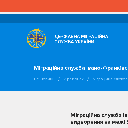
ДЕРЖАВНА МІГРАЦІЙНА
СЛУЖБА УКРАЇНИ
Міграційна служба Івано-Франків
Всі новини
У регіонах
Міграційна служба
Міграційна служба І
видворення за межі 