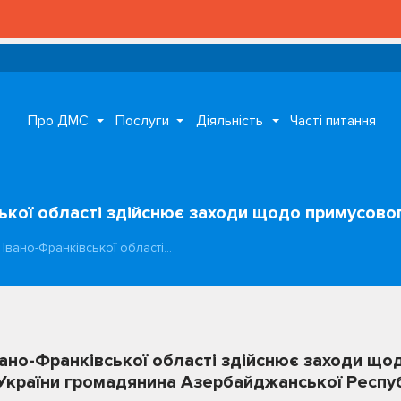
Про ДМС
Послуги
Діяльність
Часті питання
ської області здійснює заходи щодо примусово
 Івано-Франківської області…
вано-Франківської області здійснює заходи що
України громадянина Азербайджанської Респу