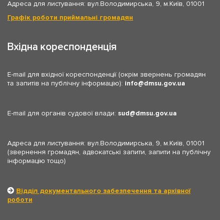
Адреса для листування: вул.Володимирська, 9, м.Київ, 01001
Графік роботи приймальні громадян
Вхідна кореспонденція
E-mail для вхідної кореспонденції (окрім звернень громадян
та запитів на публічну інформацію):
info
dmsu.gov.ua
E-mail для органів судової влади:
sud
dmsu.gov.ua
Адреса для листування: вул.Володимирська, 9, м.Київ, 01001
(звернення громадян, адвокатські запити, запити на публічну
інформацію тощо)
Відділ документального забезпечення та архівної
роботи