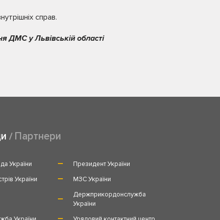
утрішніх справ.
ня ДМС у Львівській області
ди
Партнери
да України
Президент України
стрів України
МЗС України
и
Держприкордонслужба
України
жба України
Урядовий контактний центр