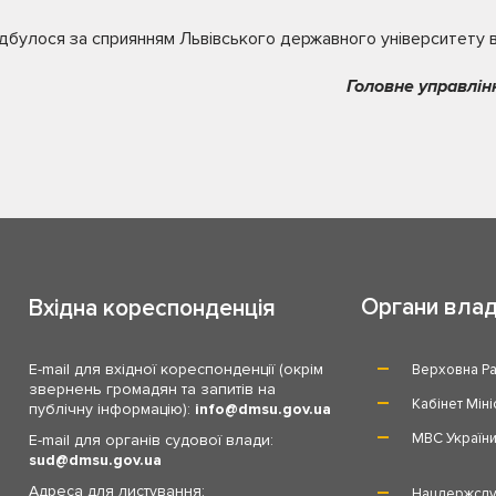
булося за сприянням Львівського державного університету вн
Головне управлін
Органи вла
Вхідна кореспонденція
E-mail для вхідної кореспонденції (окрім
Верховна Ра
звернень громадян та запитів на
Кабінет Міні
публічну інформацію):
info
dmsu.gov.ua
МВС Україн
E-mail для органів судової влади:
sud
dmsu.gov.ua
Адреса для листування:
Нацдержслу