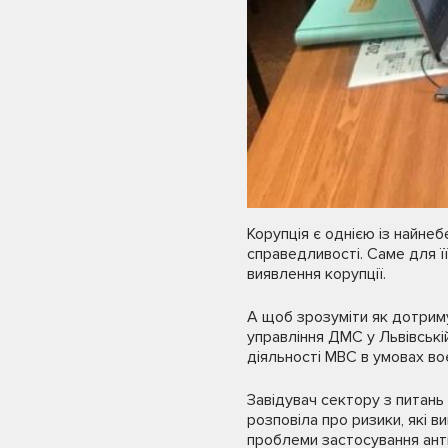
Корупція є однією із найнеб
справедливості. Саме для її
виявлення корупції.
А щоб зрозуміти як дотримув
управління ДМС у Львівській
діяльності МВС в умовах во
Завідувач сектору з питань
розповіла про ризики, які в
проблеми застосування анти