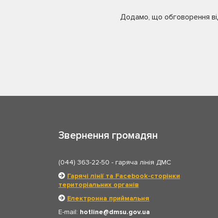
Додамо, що обговорення від
Звернення громадян
(044) 363-22-50
- гаряча лінія ДМС
Гарячі лінії та Facebook-сторінки
територіальних органів
Електронна приймальня
E-mail:
hotline
dmsu.gov.ua