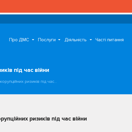
Про ДМС
Послуги
Діяльність
Часті питання
иків під час війни
 корупційних ризиків під час…
рупційних ризиків під час війни