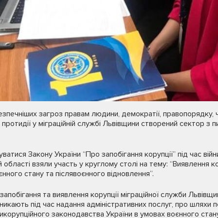
езпечніших загроз правам людини, демократії, правопорядку, ч
 протидії у міграційній службі Львівщини створений сектор з п
атися Закону України “Про запобігання корупції” під час війн
 області взяли участь у круглому столі на тему: “Виявлення ко
єнного стану та післявоєнного відновлення”.
 запобігання та виявлення корупції міграційної служби Льві
иникають під час надання адміністративних послуг, про шляхи 
корупційного законодавства України в умовах воєнного стану