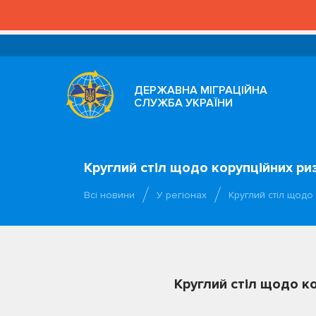
ДЕРЖАВНА МІГРАЦІЙНА
СЛУЖБА УКРАЇНИ
Круглий стіл щодо корупційних риз
Всі новини
У регіонах
Круглий стіл щодо
Круглий стіл щодо ко