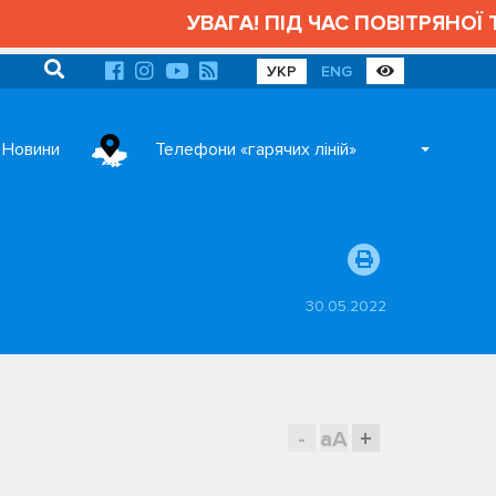
УВАГА! ПІД ЧАС ПОВІТРЯНОЇ ТР
УКР
ENG
Новини
Телефони «гарячих ліній»
30.05.2022
-
aA
+