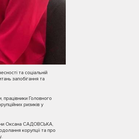
есності та соціальній
итань запобігання та
и, працівники Головного
рупційних ризиків у
вщини Оксана САДОВСЬКА,
подолання корупції та про
.