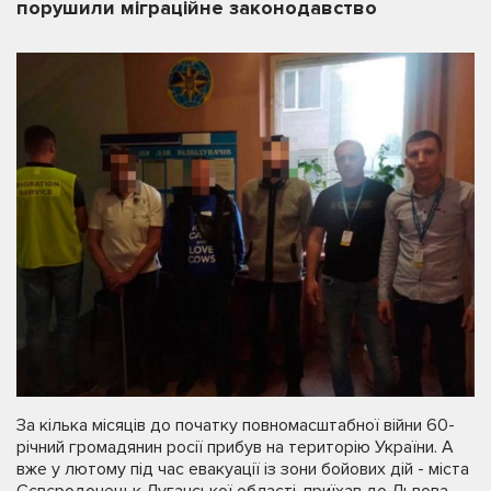
порушили міграційне законодавство
За кілька місяців до початку повномасштабної війни 60-
річний громадянин росії прибув на територію України. А
вже у лютому під час евакуації із зони бойових дій - міста
Сєвєродонецьк Луганської області, приїхав до Львова.