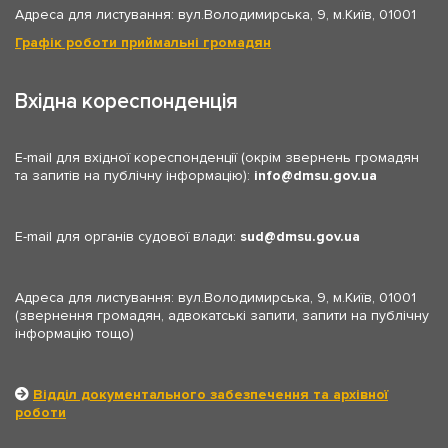
Адреса для листування: вул.Володимирська, 9, м.Київ, 01001
Графік роботи приймальні громадян
Вхідна кореспонденція
E-mail для вхідної кореспонденції (окрім звернень громадян
та запитів на публічну інформацію):
info
dmsu.gov.ua
E-mail для органів судової влади:
sud
dmsu.gov.ua
Адреса для листування: вул.Володимирська, 9, м.Київ, 01001
(звернення громадян, адвокатські запити, запити на публічну
інформацію тощо)
Відділ документального забезпечення та архівної
роботи