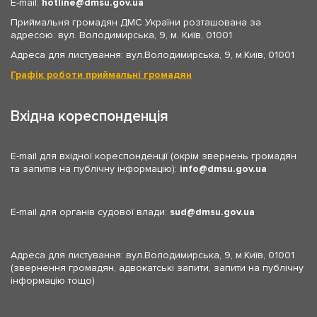
E-mail:
hotline
dmsu.gov.ua
Приймальня громадян ДМС України розташована за
адресою: вул. Володимирська, 9, м. Київ, 01001
Адреса для листування: вул.Володимирська, 9, м.Київ, 01001
Графік роботи приймальні громадян
Вхідна кореспонденція
E-mail для вхідної кореспонденції (окрім звернень громадян
та запитів на публічну інформацію):
info
dmsu.gov.ua
E-mail для органів судової влади:
sud
dmsu.gov.ua
Адреса для листування: вул.Володимирська, 9, м.Київ, 01001
(звернення громадян, адвокатські запити, запити на публічну
інформацію тощо)