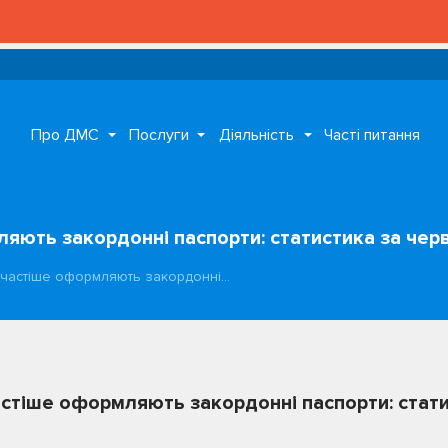
Про ДМС
Послуги
Діяльність
Часті питання
яють закордонні паспорти: статистика за чер
 частіше оформляють закордонні…
стіше оформляють закордонні паспорти: стати