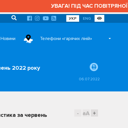
УВАГА! ПІД ЧАС ПОВІТРЯНОЇ 
УКР
ENG
Новини
Телефони «гарячих ліній»
вень 2022 року
06.07.2022
-
aA
+
стика за червень