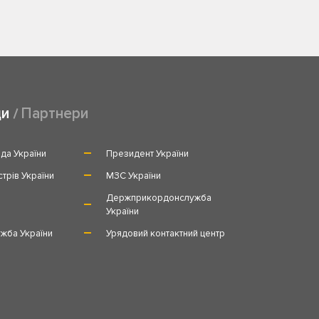
ди
Партнери
да України
Президент України
стрів України
МЗС України
и
Держприкордонслужба
України
жба України
Урядовий контактний центр