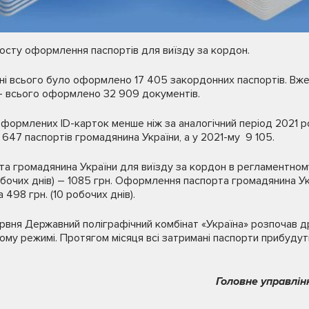
осту оформлення паспортів для виїзду за кордон.
вні всього було оформлено 17 405 закордонних паспортів. Вже 
 - всього оформлено 32 909 документів.
оформлених ID-карток менше ніж за аналогічний період 2021 ро
647 паспортів громадянина України, а у 2021-му 9 105.
та громадянина України для виїзду за кордон в регламентному
робочих днів) – 1085 грн. Оформлення паспорта громадянина У
а 498 грн. (10 робочих днів).
ервня Державний поліграфічний комбінат «Україна» розпочав др
му режимі. Протягом місяця всі затримані паспорти прибудуть
Головне управлін