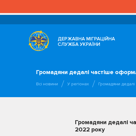
ДЕРЖАВНА МІГРАЦІЙНА
СЛУЖБА УКРАЇНИ
Громадяни дедалі частіше оформл
Всі новини
У регіонах
Громадяни дедалі
Громадяни дедалі ча
2022 року