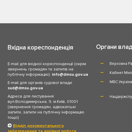
Органи вла
Вхідна кореспонденція
E-mail для вхідної кореспонденції (окрім
Верховна Ра
звернень громадян та запитів на
Кабінет Міні
публічну інформацію):
info
dmsu.gov.ua
МВС Україн
E-mail для органів судової влади:
sud
dmsu.gov.ua
Адреса для листування:
Нацдержслу
вул.Володимирська, 9, м.Київ, 01001
(звернення громадян, адвокатські
запити, запити на публічну інформацію
тощо)
Відділ документального
забезпечення та архівної роботи