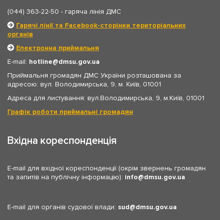
(044) 363-22-50
- гаряча лінія ДМС
Гарячі лінії та Facebook-сторінки територіальних
органів
Електронна приймальня
E-mail:
hotline
dmsu.gov.ua
Приймальня громадян ДМС України розташована за
адресою: вул. Володимирська, 9, м. Київ, 01001
Адреса для листування: вул.Володимирська, 9, м.Київ, 01001
Графік роботи приймальні громадян
Вхідна кореспонденція
E-mail для вхідної кореспонденції (окрім звернень громадян
та запитів на публічну інформацію):
info
dmsu.gov.ua
E-mail для органів судової влади:
sud
dmsu.gov.ua