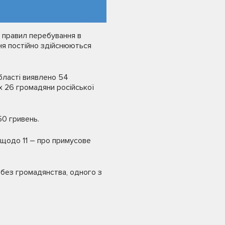
и правил перебування в
ння постійно здійснюються
бласті виявлено 54
х 26 громадяни російської
50 гривень.
 щодо 11 – про примусове
 без громадянства, одного з