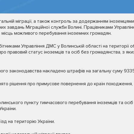
егальній міграції, а також контроль за додержанням іноземцям
тних завдань Міграційної служби Волині. Працівниками Управлі
я місць можливого перебування іноземних громадян.
бітниками Управління ДМС у Волинській області на території о
ро правовий статус іноземців та осіб без громадянства, з яки
йного законодавства накладено штрафів на загальну суму 933
нято рішення про примусове повернення до країн походження,
олинського пункту тимчасового перебування іноземців та осіб
України.
їзд на територію України.