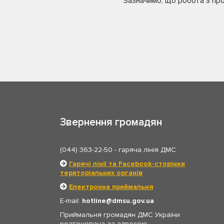
Зазначимо, що робота з прот
Звернення громадян
(044) 363-22-50
- гаряча лінія ДМС
Гарячі лінії та Facebook-сторінки
територіальних органів
Електронна приймальня
E-mail:
hotline
dmsu.gov.ua
Приймальня громадян ДМС України
розташована за адресою: