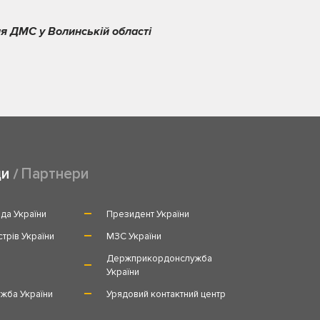
я ДМС у Волинській області
ди
Партнери
да України
Президент України
стрів України
МЗС України
и
Держприкордонслужба
України
жба України
Урядовий контактний центр