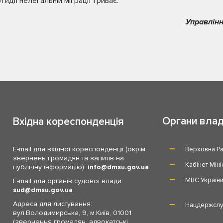
идії нелегальній міграції триває.
Управлінн
Органи вла
Вхідна кореспонденція
E-mail для вхідної кореспонденції (окрім
Верховна Ра
звернень громадян та запитів на
Кабінет Міні
публічну інформацію):
info
dmsu.gov.ua
МВС Україн
E-mail для органів судової влади:
sud
dmsu.gov.ua
Адреса для листування:
Нацдержслу
вул.Володимирська, 9, м.Київ, 01001
(звернення громадян, адвокатські