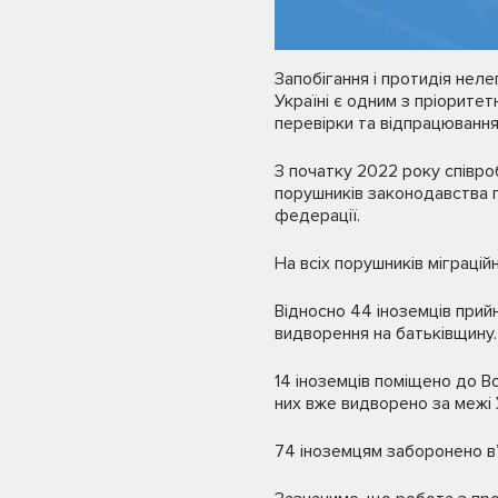
Запобігання і протидія нел
Україні є одним з пріорите
перевірки та відпрацюванн
З початку 2022 року співро
порушників законодавства п
федерації.
На всіх порушників міграці
Відносно 44 іноземців прий
видворення на батьківщину.
14 іноземців поміщено до В
них вже видворено за межі 
74 іноземцям заборонено в’