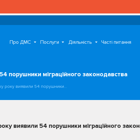
Про ДМС
Послуги
Діяльність
Часті питання
 54 порушники міграційного законодавства
тку року виявили 54 порушники…
 року виявили 54 порушники міграційного зако