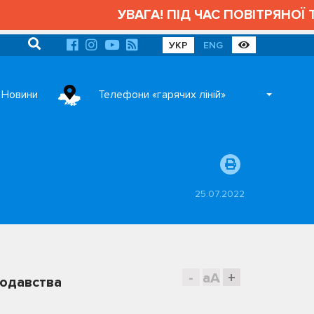
УВАГА! ПІД ЧАС ПОВІТРЯНОЇ Т
УКР
ENG
Новини
Телефони «гарячих ліній»
25.07.2022
-
aA
+
нодавства