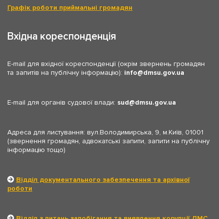
Графік роботи приймальні громадян
Вхідна кореспонденція
E-mail для вхідної кореспонденції (окрім звернень громадян
та запитів на публічну інформацію):
info
dmsu.gov.ua
E-mail для органів судової влади:
sud
dmsu.gov.ua
Адреса для листування: вул.Володимирська, 9, м.Київ, 01001
(звернення громадян, адвокатські запити, запити на публічну
інформацію тощо)
Відділ документального забезпечення та архівної
роботи
Відділ з питань запобігання та виявлення корупції ДМС