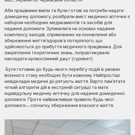
Аби працівники вміли та були готові за потреби надати
домедичну допомогу, розібрали вміст медичної аптечки з
набором необхідних медикаментів та засобів для
надання допомоги. Зупинилися на основах надання
комплексу заходів, спрямованих на поновлення або
збереження життя/здоров’я потерпілого, що
здійснюється до прибуття медичного працівника. Для
закріплення теоретичних знань, попрактикували
накладати кровоспинний джут (турнікет).
Бути готовим до будь-якого перебігу подій в умовах
воєнного стану необхідно бути кожному. Найпростіші
невідкладні медичні дії рятують життя. Варто пам'ятати
чіткий алгоритм дій в екстреній ситуації та мати
індивідульну медичну аптечку для надання домедичної
допомоги. Проте найважливіше правило будь-якої
допомоги ̶ спочатку збереження власного життя.