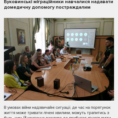
Буковинські міграційники навчалися надавати
домедичну допомогу постраждалим
В умовах війни надзвичайні ситуації, де час на порятунок
життя може тривати лічені хвилини, можуть трапитись з
будь-ким. Й критично важливо до прибуття лікарів вміти