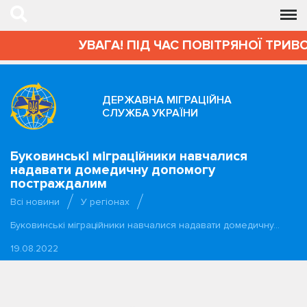
УВАГА! ПІД ЧАС ПОВІТРЯНОЇ ТРИВОГИ
ДЕРЖАВНА МІГРАЦІЙНА
СЛУЖБА УКРАЇНИ
Буковинські міграційники навчалися
надавати домедичну допомогу
постраждалим
Всі новини
У регіонах
Буковинські міграційники навчалися надавати домедичну…
19.08.2022