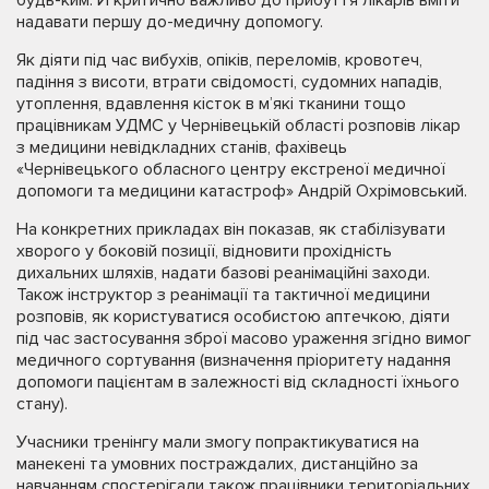
надавати першу до-медичну допомогу.
Як діяти під час вибухів, опіків, переломів, кровотеч,
падіння з висоти, втрати свідомості, судомних нападів,
утоплення, вдавлення кісток в м’які тканини тощо
працівникам УДМС у Чернівецькій області розповів лікар
з медицини невідкладних станів, фахівець
«Чернівецького обласного центру екстреної медичної
допомоги та медицини катастроф» Андрій Охрімовський.
На конкретних прикладах він показав, як стабілізувати
хворого у боковій позиції, відновити прохідність
дихальних шляхів, надати базові реанімаційні заходи.
Також інструктор з реанімації та тактичної медицини
розповів, як користуватися особистою аптечкою, діяти
під час застосування зброї масово ураження згідно вимог
медичного сортування (визначення пріоритету надання
допомоги пацієнтам в залежності від складності їхнього
стану).
Учасники тренінгу мали змогу попрактикуватися на
манекені та умовних постраждалих, дистанційно за
навчанням спостерігали також працівники територіальних