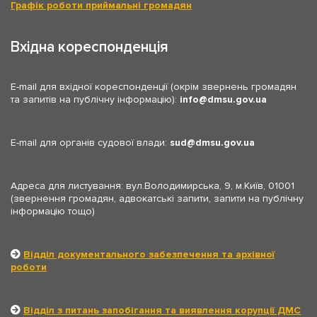
Графік роботи приймальні громадян
Вхідна кореспонденція
E-mail для вхідної кореспонденції (окрім звернень громадян
та запитів на публічну інформацію):
info
dmsu.gov.ua
E-mail для органів судової влади:
sud
dmsu.gov.ua
Адреса для листування: вул.Володимирська, 9, м.Київ, 01001
(звернення громадян, адвокатські запити, запити на публічну
інформацію тощо)
Відділ документального забезпечення та архівної
роботи
Відділ з питань запобігання та виявлення корупції ДМС