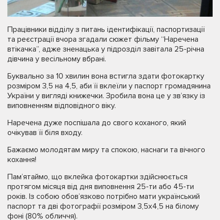
Працівники відділу з питань ідентифікації, паспортизації
та реєстрації вчора згадали сюжет фільму “Наречена
втікачка”, адже зненацька у підрозділ завітала 25-річна
дівчина у весільному вбрані.
Буквально за 10 хвилин вона встигла здати фотокартку
розміром 3,5 на 4,5, аби її вклеїли у паспорт громадянина
України у вигляді книжечки. Зробила вона це у зв’язку із
виповненням відповідного віку.
Наречена дуже поспішала до свого коханого, який
очікував її біля входу.
Бажаємо молодятам миру та спокою, наснаги та вічного
кохання!
Пам’ятаймо, що вклейка фотокартки здійснюється
протягом місяця від дня виповнення 25-ти або 45-ти
років. Із собою обов’язково потрібно мати український
паспорт та дві фотографії розміром 3,5х4,5 на білому
фоні (80% обличчя).