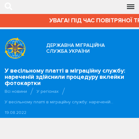
УВАГА! ПІД ЧАС ПОВІТРЯНОЇ Т
ДЕРЖАВНА МІГРАЦІЙНА
СЛУЖБА УКРАЇНИ
У весільному платті в міграційну службу:
нареченій здійснили процедуру вклейки
фотокартки
Всі новини
У регіонах
У весільному платті в міграційну службу: нареченій…
19.08.2022