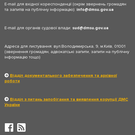
E-mail для вхідної кореспонденції (окрім звернень громадян
та запитів на публічну інформацію):
info
dmsu.gov.ua
E-mail для органів судової влади:
sud
dmsu.gov.ua
Адреса для листування: вул.Володимирська, 9, м.Київ, 01001
(звернення громадян, адвокатські запити, запити на публічну
інформацію тощо)
Відділ документального забезпечення та архівної
роботи
Відділ з питань запобігання та виявлення корупції ДМС
України