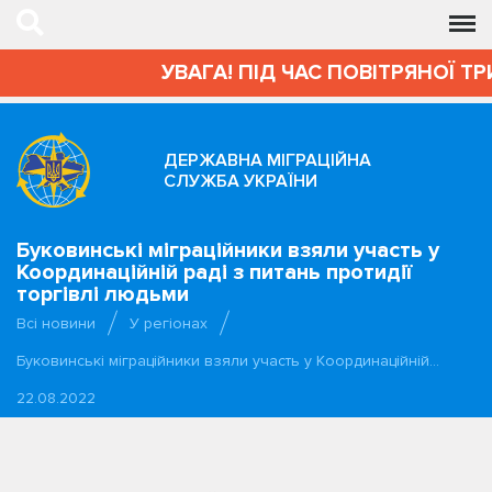
УВАГА! ПІД ЧАС ПОВІТРЯНОЇ ТР
ДЕРЖАВНА МІГРАЦІЙНА
СЛУЖБА УКРАЇНИ
Буковинські міграційники взяли участь у
Координаційній раді з питань протидії
торгівлі людьми
Всі новини
У регіонах
Буковинські міграційники взяли участь у Координаційній…
22.08.2022