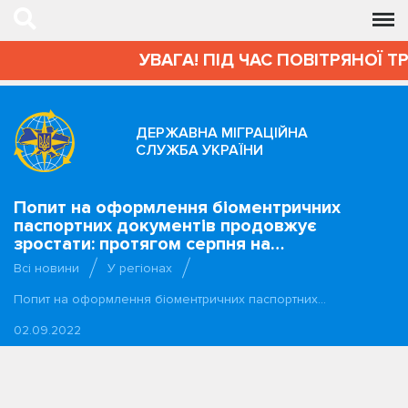
УВАГА! ПІД ЧАС ПОВІТРЯНОЇ Т
ДЕРЖАВНА МІГРАЦІЙНА
СЛУЖБА УКРАЇНИ
Попит на оформлення біоментричних
паспортних документів продовжує
зростати: протягом серпня на…
Всі новини
У регіонах
Попит на оформлення біоментричних паспортних…
02.09.2022