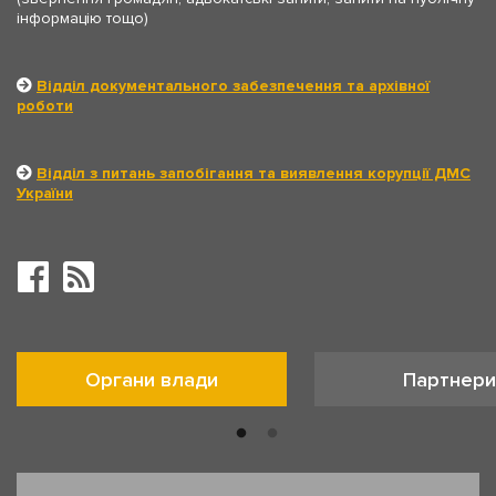
інформацію тощо)
Відділ документального забезпечення та архівної
роботи
Відділ з питань запобігання та виявлення корупції ДМС
України
Органи влади
Партнери