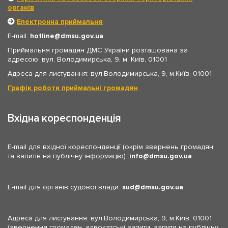
органів
Електронна приймальня
E-mail:
hotline
dmsu.gov.ua
Приймальня громадян ДМС України розташована за
адресою: вул. Володимирська, 9, м. Київ, 01001
Адреса для листування: вул.Володимирська, 9, м.Київ, 01001
Графік роботи приймальні громадян
Вхідна кореспонденція
E-mail для вхідної кореспонденції (окрім звернень громадян
та запитів на публічну інформацію):
info
dmsu.gov.ua
E-mail для органів судової влади:
sud
dmsu.gov.ua
Адреса для листування: вул.Володимирська, 9, м.Київ, 01001
(звернення громадян, адвокатські запити, запити на публічну