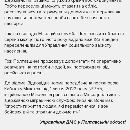
Державної міграційної служби України або Є-документа.
Тобто переселенці можуть ставати на облік,
реєструватися та отримувати допомогу від держави як
внутрішньо переміщені особи навіть без наявності
паспорта.
Так, на сьогодні Міграційна служба Полтавської області з
серпня місяця поточного року видала вже 183 довідки
переселенцям для Управління соціального захисту
населення.
Тож Полтавщина продовжує допомагати та оперативно
реагувати на потреби людей, які постраждали від
російської агресії.
До відома. Відповідна норма передбачена постановою
Кабінету Міністрів від 1 липня 2022 року №755,
ініційованою Мінреінтеграції спільно з Мінсоцполітики та
Державною міграційною службою України. Вона має
"спростити життя людям, які перемістилися із зон
бойових дій та втратили документи".
Управління ДМС у Полтавській області