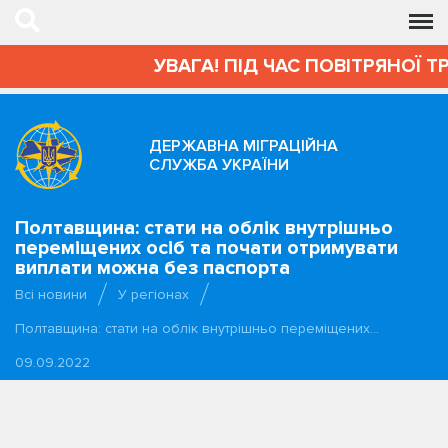
УВАГА! ПІД ЧАС ПОВІТРЯНОЇ Т
ДЕРЖАВНА МІГРАЦІЙНА
СЛУЖБА УКРАЇНИ
Полтавщина: стати на облік внутрішньо
переміщених осіб та почати отримувати
виплати можна без паспорта
Всі новини
У регіонах
Полтавщина: стати на облік внутрішньо переміщених…
09.09.2022