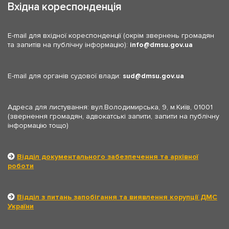
Вхідна кореспонденція
E-mail для вхідної кореспонденції (окрім звернень громадян
та запитів на публічну інформацію):
info
dmsu.gov.ua
E-mail для органів судової влади:
sud
dmsu.gov.ua
Адреса для листування: вул.Володимирська, 9, м.Київ, 01001
(звернення громадян, адвокатські запити, запити на публічну
інформацію тощо)
Відділ документального забезпечення та архівної
роботи
Відділ з питань запобігання та виявлення корупції ДМС
України