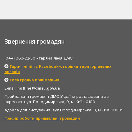
Звернення громадян
(044) 363-22-50
- гаряча лінія ДМС
Гарячі лінії та Facebook-сторінки територіальних
органів
Електронна приймальня
E-mail:
hotline
dmsu.gov.ua
Приймальня громадян ДМС України розташована за
адресою: вул. Володимирська, 9, м. Київ, 01001
Адреса для листування: вул.Володимирська, 9, м.Київ, 01001
Графік роботи приймальні громадян