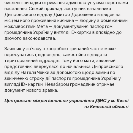
численні випадки отримання адмінпослуг усіма верствами
населення. Свіжий приклад: заступник начальника
Дніпровського відділу Дмитро Дорошенко відвідав за
місцем його проживання киянина – людину з обмеженими
можливостями Мета – документування паспортом
громадянина України у вигляді ID-картки відповідно до
діючого законодавства.
Заявник у зв´язку з хворобою тривалий час не може
пересуватись і, відповідно, самостійно відвідати
територіальний підрозділ. Тому його мати, законний
представник, звернулася до начальника Дніпровського
відділу Наталії Чайки за допомогою щодо заміни по
закінченню строку дії паспорта громадянина України у
вигляді ID- картки. Незабаром громадянин отримає
документ нового зразка.
Центральне міжрегіональне управління ДМС у м. Києві
та Київській області