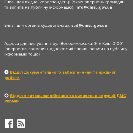
E-mail для вхідної кореспонденції (окрім звернень громадян
та запитів на публічну інформацію):
info
dmsu.gov.ua
E-mail для органів судової влади:
sud
dmsu.gov.ua
Адреса для листування: вул.Володимирська, 9, м.Київ, 01001
(звернення громадян, адвокатські запити, запити на публічну
інформацію тощо)
Відділ документального забезпечення та архівної
роботи
Відділ з питань запобігання та виявлення корупції ДМС
України