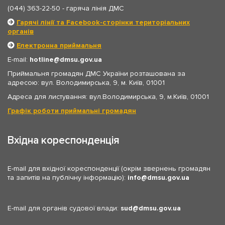
(044) 363-22-50
- гаряча лінія ДМС
Гарячі лінії та Facebook-сторінки територіальних
органів
Електронна приймальня
E-mail:
hotline
dmsu.gov.ua
Приймальня громадян ДМС України розташована за
адресою: вул. Володимирська, 9, м. Київ, 01001
Адреса для листування: вул.Володимирська, 9, м.Київ, 01001
Графік роботи приймальні громадян
Вхідна кореспонденція
E-mail для вхідної кореспонденції (окрім звернень громадян
та запитів на публічну інформацію):
info
dmsu.gov.ua
E-mail для органів судової влади:
sud
dmsu.gov.ua