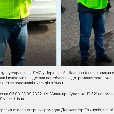
ідділу Управління ДМС у Черкаській області спільно з праців
раїни інспектують підстави перебування, дотримання законода
дянства паломників-хасидів в Умані.
 на 06.00 23.09.2022 в м. Умань прибуло вже 19 821 паломни
 Рош га-Шана.
 правил стосовно трьох громадян Держави Ізраїль прийнято р