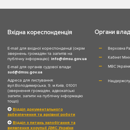
Органи вла
Вхідна кореспонденція
E-mail для вхідної кореспонденції (окрім
Верховна Ра
звернень громадян та запитів на
Кабінет Міні
публічну інформацію):
info
dmsu.gov.ua
МВС Україн
E-mail для органів судової влади:
sud
dmsu.gov.ua
Адреса для листування:
Нацдержслу
вул.Володимирська, 9, м.Київ, 01001
(звернення громадян, адвокатські
запити, запити на публічну інформацію
тощо)
Відділ документального
забезпечення та архівної роботи
Відділ з питань запобігання та
виявлення корупції ДМС України