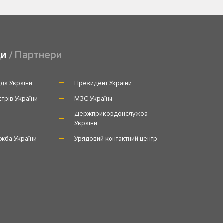
ди
Партнери
да України
Президент України
стрів України
МЗС України
и
Держприкордонслужба
України
жба України
Урядовий контактний центр