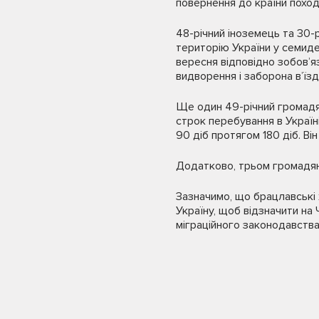
повернення до країни похо
48-річний іноземець та 30-р
територію України у семиде
вересня відповідно зобов’я
видворення і заборона в’їзд
Ще один 49-річний громадян
строк перебування в Україні
90 діб протягом 180 діб. Ві
Додатково, трьом громадяна
Зазначимо, що брацлавські 
Україну, щоб відзначити на
міграційного законодавства