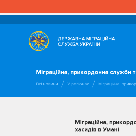
ДЕРЖАВНА МІГРАЦІЙНА
СЛУЖБА УКРАЇНИ
Міграційна, прикордонна служби т
Всі новини
У регіонах
Міграційна, прико
Міграційна, прикорд
хасидів в Умані