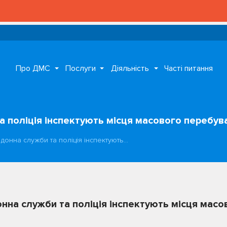
Про ДМС
Послуги
Діяльність
Часті питання
а поліція інспектують місця масового перебува
рдонна служби та поліція інспектують…
онна служби та поліція інспектують місця мас