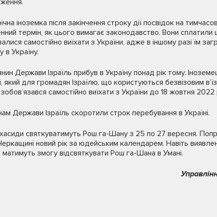
дження.
ічна іноземка після закінчення строку дії посвідок на тимчас
нний термін, як цього вимагає законодавство. Вони сплатили 
залися самостійно виїхати з України, адже в іншому разі їм з
у в Україну.
ин Держави Ізраїль прибув в Україну понад рік тому. Інозе
, який для громадян Ізраїлю, що користуються безвізовим в’їз
н зобов’язався самостійно виїхати з України до 18 жовтня 2022 
м Держави Ізраїль скоротили строк перебування в Україні.
хасиди святкуватимуть Рош га-Шану з 25 по 27 вересня. Попр
 Черкащині новий рік за юдейським календарем. Навіть виявле
 матимуть змогу відсвяткувати Рош га-Шана в Умані.
Управлінн