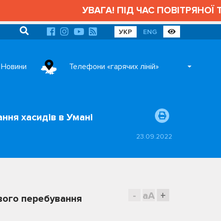
УВАГА! ПІД ЧАС ПОВІТРЯНОЇ ТРИ
УКР
ENG
Новини
Телефони «гарячих ліній»
ння хасидів в Умані
23.09.2022
-
aA
+
ового перебування