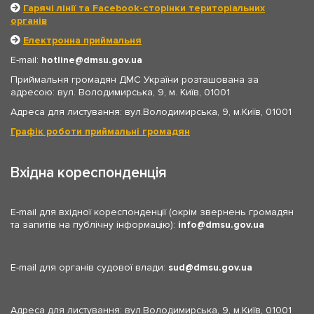
Гарячі лінії та Facebook-сторінки територіальних
органів
Електронна приймальня
E-mail:
hotline
dmsu.gov.ua
Приймальня громадян ДМС України розташована за
адресою: вул. Володимирська, 9, м. Київ, 01001
Адреса для листування: вул.Володимирська, 9, м.Київ, 01001
Графік роботи приймальні громадян
Вхідна кореспонденція
E-mail для вхідної кореспонденції (окрім звернень громадян
та запитів на публічну інформацію):
info
dmsu.gov.ua
E-mail для органів судової влади:
sud
dmsu.gov.ua
Адреса для листування: вул.Володимирська, 9, м.Київ, 01001