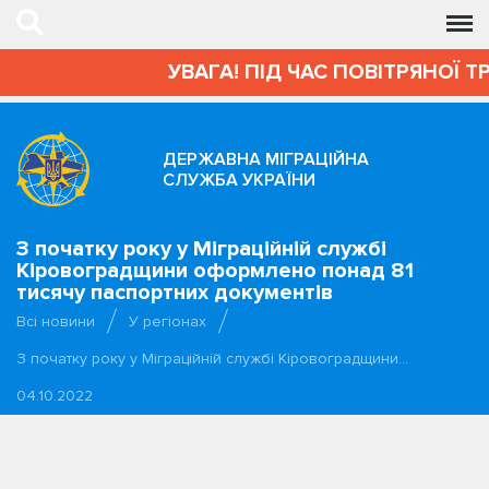
УВАГА! ПІД ЧАС ПОВІТРЯНОЇ Т
ДЕРЖАВНА МІГРАЦІЙНА
СЛУЖБА УКРАЇНИ
З початку року у Міграційній службі
Кіровоградщини оформлено понад 81
тисячу паспортних документів
Всі новини
У регіонах
З початку року у Міграційній службі Кіровоградщини…
04.10.2022